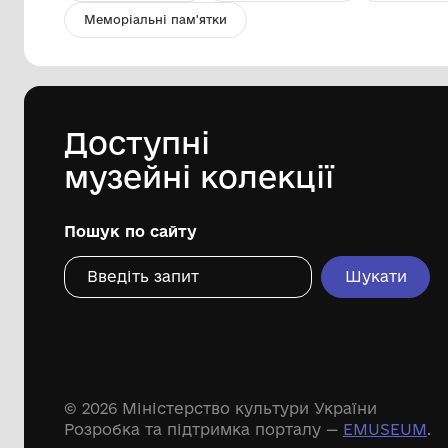
НКМ Фрагмент посуду слов’ян
Хорольський краєзнавчий музей
Хорольської міської ради
Лубенського району Полтавської
області
Дивіться ще розді
Речові пам'ятки
Писемні пам'ятки