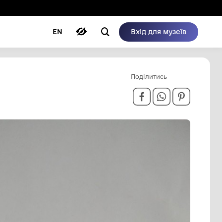
ому режимі
ри
Автори
Блог
EN