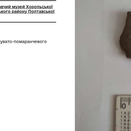
ький краєзнавчий музей Хорольської
ради Лубенського району Полтавської
и краями, сірувато-помаранчевого
 борозенку.