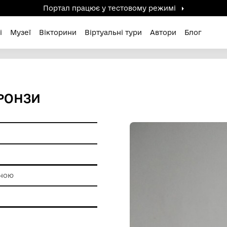
Портал працює у тестов
дені / Зниклі
Музеї
Вікторини
Віртуальні ту
ПОХИ БРОНЗИ
и побуту
роботи з глиною