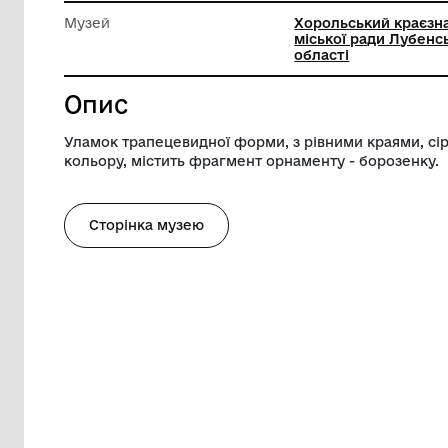
Довжина
4.3 см
Ширина
4.1 см
Музей
Хорольс
міської 
області
Опис
Уламок трапецевидної форми, з рівним
кольору, містить фрагмент орнаменту -
Сторінка музею