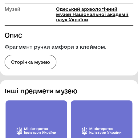
Музей
Одеський археологічний
музей Національної академії
наук України
Опис
Фрагмент ручки амфори з клеймом.
Сторінка музею
Інші предмети музею