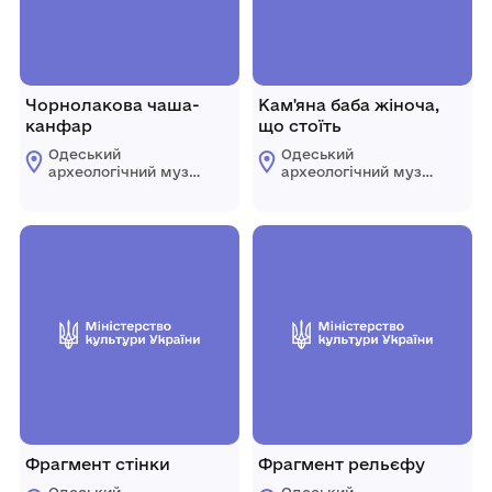
Чорнолакова чаша-
Кам'яна баба жіноча,
канфар
що стоїть
Одеський
Одеський
археологічний музей
археологічний музей
Національної
Національної
академії наук
академії наук
України
України
Фрагмент стінки
Фрагмент рельєфу
Одеський
Одеський