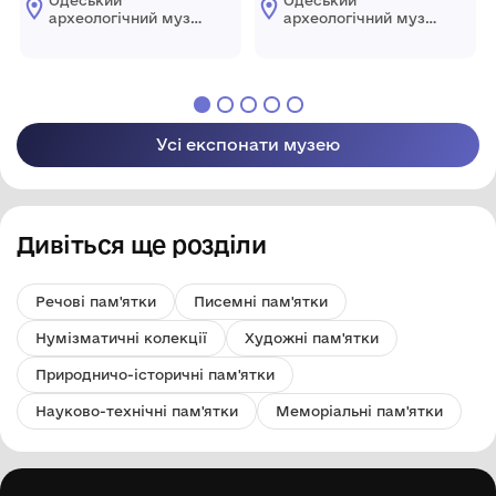
археологічний музей
археологічний музей
Національної
Національної
академії наук
академії наук
України
України
Усі експонати музею
Дивіться ще розділи
Речові пам'ятки
Писемні пам'ятки
Нумізматичні колекції
Художні пам'ятки
Природничо-історичні пам'ятки
Науково-технічні пам'ятки
Меморіальні пам'ятки