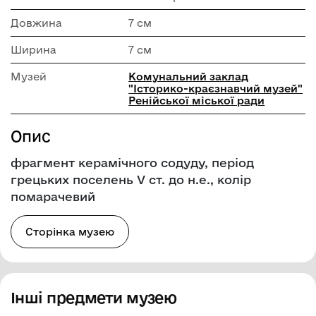
Довжина
7 см
Ширина
7 см
Музей
Комунальний заклад
"Історико-краєзнавчий музей"
Ренійської міської ради
Опис
фрагмент керамічного содуду, період
грецьких поселень V cт. до н.е., колір
помарачевий
Сторінка музею
Інші предмети музею