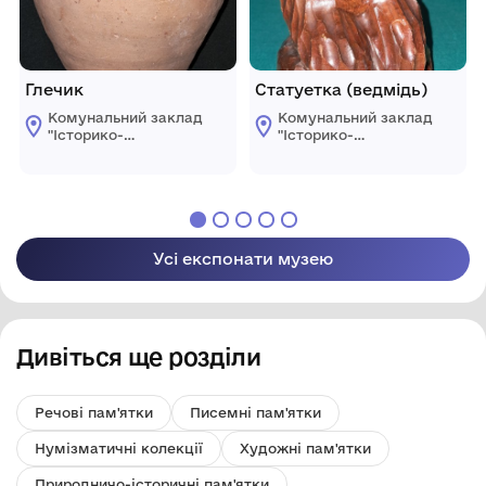
Глечик
Статуетка (ведмідь)
Комунальний заклад
Комунальний заклад
"Історико-
"Історико-
краєзнавчий музей"
краєзнавчий музей"
Ренійської міської
Ренійської міської
ради
ради
Усі експонати музею
Дивіться ще розділи
Речові пам'ятки
Писемні пам'ятки
Нумізматичні колекції
Художні пам'ятки
Природничо-історичні пам'ятки