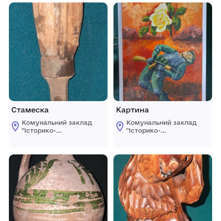
Стамеска
Картина
Комунальний заклад
Комунальний заклад
"Історико-
"Історико-
краєзнавчий музей"
краєзнавчий музей"
Ренійської міської
Ренійської міської
ради
ради