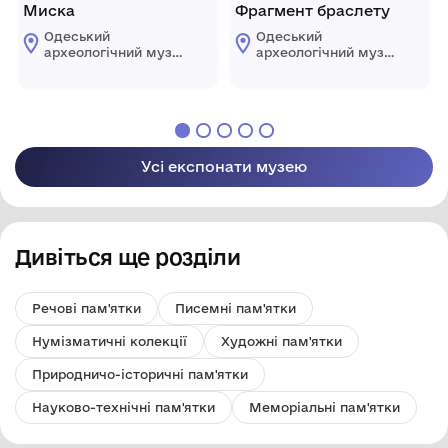
Миска
Фрагмент браслету
Одеський
Одеський
археологічний музей
археологічний музей
Національної
Національної
академії наук
академії наук
України
України
Усі експонати музею
Дивіться ще розділи
Речові пам'ятки
Писемні пам'ятки
Нумізматичні колекції
Художні пам'ятки
Природничо-історичні пам'ятки
Науково-технічні пам'ятки
Меморіальні пам'ятки