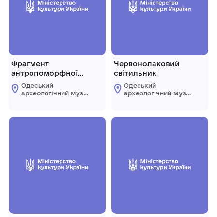
Фрагмент
Червонолаковий
антропоморфної
світильник
статуетки
Одеський
Одеський
археологічний музей
археологічний музей
Національної
Національної
академії наук
академії наук
України
України