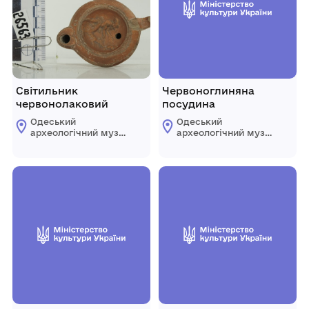
Світильник
Червоноглиняна
червонолаковий
посудина
Одеський
Одеський
археологічний музей
археологічний музей
Національної
Національної
академії наук
академії наук
України
України