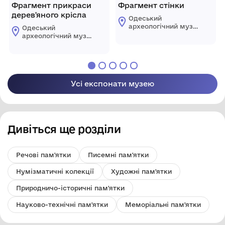
Фрагмент прикраси
Фрагмент стінки
дерев'яного крісла
Одеський
археологічний музей
Одеський
Національної
археологічний музей
академії наук
Національної
України
академії наук
України
Усі експонати музею
Дивіться ще розділи
Речові пам'ятки
Писемні пам'ятки
Нумізматичні колекції
Художні пам'ятки
Природничо-історичні пам'ятки
Науково-технічні пам'ятки
Меморіальні пам'ятки