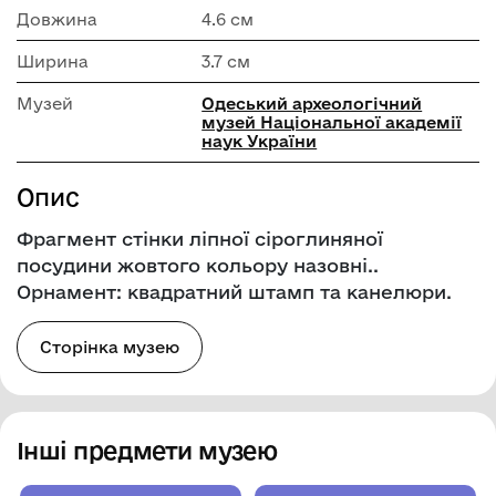
Довжина
4.6 см
Ширина
3.7 см
Музей
Одеський археологічний
музей Національної академії
наук України
Опис
Фрагмент стінки ліпної сіроглиняної
посудини жовтого кольору назовні..
Орнамент: квадратний штамп та канелюри.
Сторінка музею
Інші предмети музею