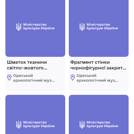
Шматок тканини
Фрагмент стінки
світло-жовтого
чорнофігурної закритої
кольору із залишками
посудини
Одеський
Одеський
червоної фарби та
археологічний музей
археологічний музей
бахромою на одному з
Національної
Національної
академії наук
академії наук
кінців
України
України