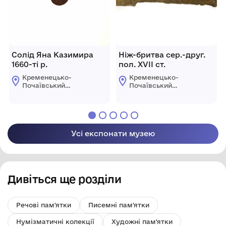
Солід Яна Казимира
Ніж-бритва сер.-друг.
1660-ті р.
пол. ХVІІ ст.
Кременецько-
Кременецько-
Почаївський
Почаївський
державний
державний
історико-
історико-
архітектурний
архітектурний
заповідник
заповідник
Усі експонати музею
Дивіться ще розділи
Речові пам'ятки
Писемні пам'ятки
Нумізматичні колекції
Художні пам'ятки