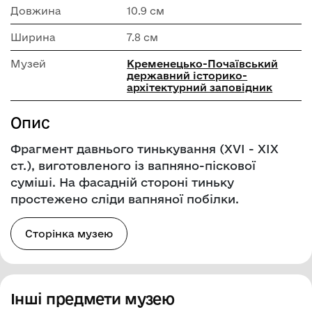
Довжина
10.9 см
Ширина
7.8 см
Музей
Кременецько-Почаївський
державний історико-
архітектурний заповідник
Опис
Фрагмент давнього тинькування (ХVI - XIX
cт.), виготовленого із вапняно-піскової
суміші. На фасадній стороні тиньку
простежено сліди вапняної побілки.
Сторінка музею
Інші предмети музею