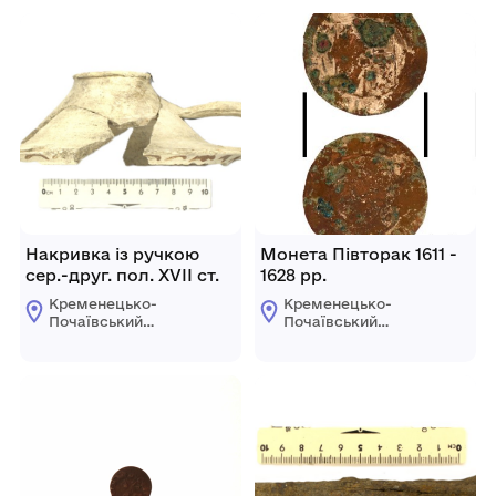
Накривка із ручкою
Монета Півторак 1611 -
сер.-друг. пол. ХVІІ ст.
1628 рр.
Кременецько-
Кременецько-
Почаївський
Почаївський
державний
державний
історико-
історико-
архітектурний
архітектурний
заповідник
заповідник