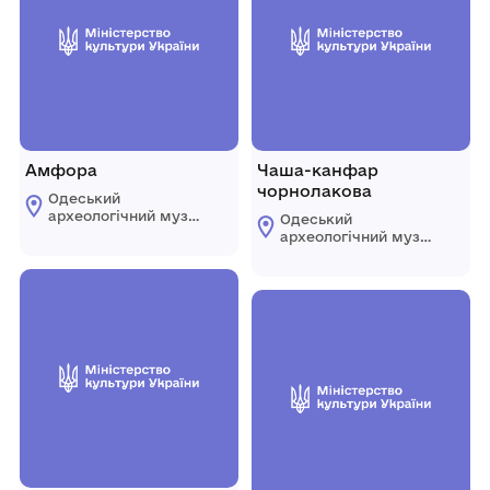
Амфора
Чаша-канфар
чорнолакова
Одеський
археологічний музей
Одеський
Національної
археологічний музей
академії наук
Національної
України
академії наук
України