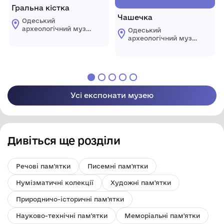
Гральна кістка
Чашечка
Одеський
археологічний музей
Одеський
Національної
археологічний музей
академії наук
Національної
України
академії наук
України
Усі експонати музею
Дивіться ще розділи
Речові пам'ятки
Писемні пам'ятки
Нумізматичні колекції
Художні пам'ятки
Природничо-історичні пам'ятки
Науково-технічні пам'ятки
Меморіальні пам'ятки