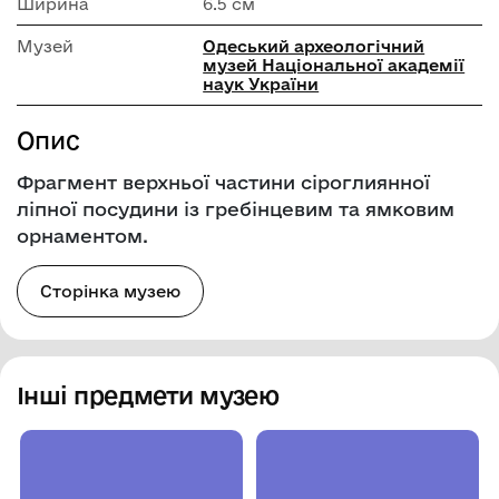
Ширина
6.5 см
Музей
Одеський археологічний
музей Національної академії
наук України
Опис
Фрагмент верхньої частини сіроглиянної
ліпної посудини із гребінцевим та ямковим
орнаментом.
Сторінка музею
Інші предмети музею