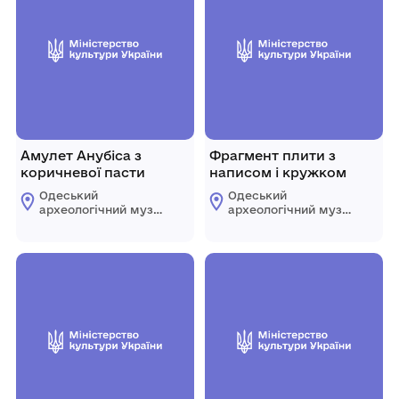
Амулет Анубіса з
Фрагмент плити з
коричневої пасти
написом і кружком
Одеський
Одеський
археологічний музей
археологічний музей
Національної
Національної
академії наук
академії наук
України
України