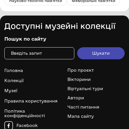
Науково-технічні пам'ятки
Меморіальні пам'ятки
Доступні музейні колекції
Пошук по сайту
Про проєкт
Головна
Вікторини
Колекції
Віртуальні тури
Музеї
Автори
Правила користування
Часті питання
Політика
конфіденційності
Мапа сайту
Facebook