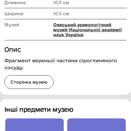
Довжина
10.5 см
Ширина
10.5 см
Музей
Одеський археологічний
музей Національної академії
наук України
Опис
Фрагмент верхньої частини сіроглиняного
сосуду.
Сторінка музею
Інші предмети музею