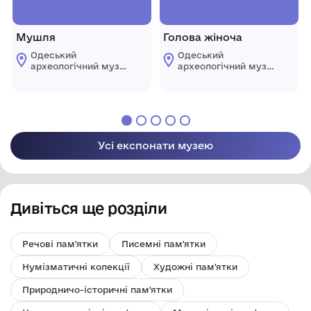
Мушля
Голова жіноча
Одеський
Одеський
археологічний музей
археологічний музей
Національної
Національної
академії наук
академії наук
України
України
Усі експонати музею
Дивіться ще розділи
Речові пам'ятки
Писемні пам'ятки
Нумізматичні колекції
Художні пам'ятки
Природничо-історичні пам'ятки