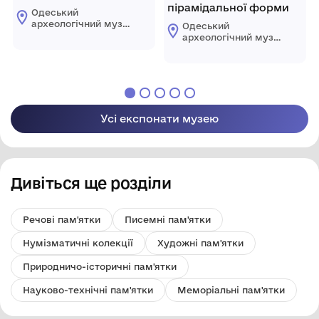
пірамідальної форми
Одеський
археологічний музей
Одеський
Національної
археологічний музей
академії наук
Національної
України
академії наук
України
Усі експонати музею
Дивіться ще розділи
Речові пам'ятки
Писемні пам'ятки
Нумізматичні колекції
Художні пам'ятки
Природничо-історичні пам'ятки
Науково-технічні пам'ятки
Меморіальні пам'ятки