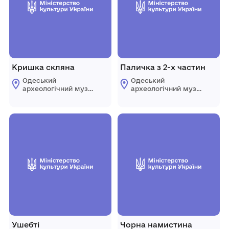
Кришка скляна
Паличка з 2-х частин
Одеський
Одеський
археологічний музей
археологічний музей
Національної
Національної
академії наук
академії наук
України
України
Ушебті
Чорна намистина