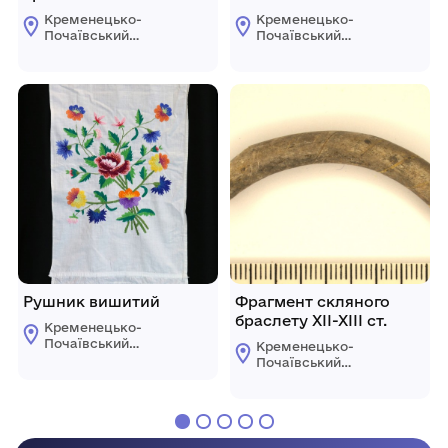
XVII – XVIII ст.
Кременецько-
Кременецько-
Почаївський
Почаївський
державний
державний
історико-
історико-
архітектурний
архітектурний
заповідник
заповідник
Рушник вишитий
Фрагмент скляного
браслету XІІ-ХІІІ ст.
Кременецько-
Почаївський
Кременецько-
державний
Почаївський
історико-
державний
архітектурний
історико-
заповідник
архітектурний
заповідник