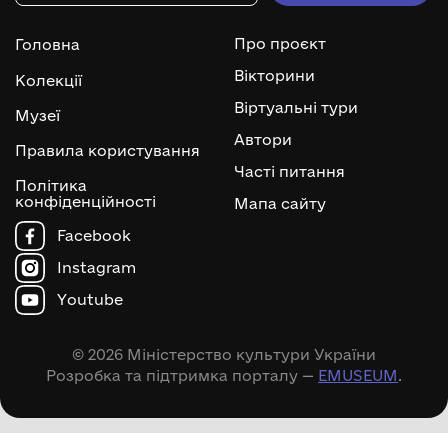
Про проєкт
Головна
Вікторини
Колекції
Віртуальні тури
Музеї
Автори
Правила користування
Часті питання
Політика
конфіденційності
Мапа сайту
Facebook
Instagram
Youtube
© 2026 Міністерство культури України
Розробка та підтримка порталу —
EMUSEUM
.