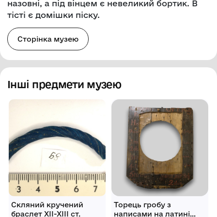
назовні, а під вінцем є невеликий бортик. В
тісті є домішки піску.
Сторінка музею
Інші предмети музею
Скляний кручений
Торець гробу з
браслет XІІ-ХІІІ ст.
написами на латині