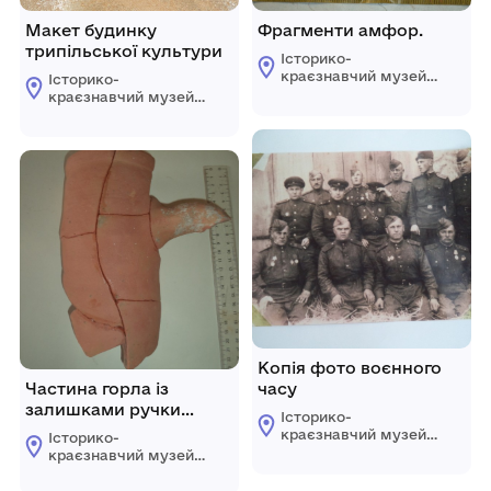
Макет будинку
Фрагменти амфор.
трипільської культури
Історико-
краєзнавчий музей
Історико-
Овідіопольської
краєзнавчий музей
селищної ради
Овідіопольської
Одеського району
селищної ради
Одеської області
Одеського району
Одеської області
Копія фото воєнного
Частина горла із
часу
залишками ручки
Історико-
(Хіос)
краєзнавчий музей
Історико-
Овідіопольської
краєзнавчий музей
селищної ради
Овідіопольської
Одеського району
селищної ради