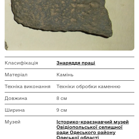
Класифікація
Знаряддя праці
Матеріал
Камінь
Техніка виконання
Техніки обробки каменню
Довжина
8 см
Ширина
9 см
Музей
Історико-краєзнавчий музей
Овідіопольської селищної
ради Одеського району
Одеської області