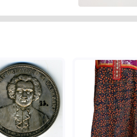
 з тканини сіро-синього кольору.
зею