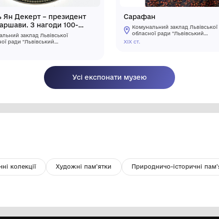
Медаль Ян Декерт – президент
С
міста Варшави. З нагоди 100-
річчя Чотирирічного сейму та
Комунальний заклад Львівської
надання прав польським містам
обласної ради "Львівський
ХІХ