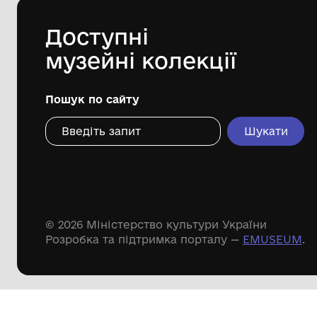
Дивіться ще розді
Речові пам'ятки
Писемні пам'ятки
Меморіальні пам'ятки