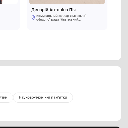
арафан
Денарій 
Комунальний заклад Львівської
Комуналь
обласної ради "Львівський
обласної
історичний музей"
історичн
 ст.