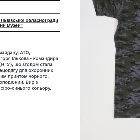
ткацтва та шиття
ний заклад Львівської обласної ради
кий історичний музей"
часниці Євромайдану, АТО,
У, дружині Ігоря Ількова - командира
дії України (НГУ), що згодом стала
тболка від спецодягу для охоронних
и із піксельним принтом чорного,
рямий, тунікоподібний. Виріз