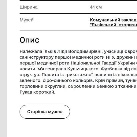
Техніка виконання
Техніки 
Довжина
67 см
Ширина
44 см
Музей
Комуналь
"Львівсь
Опис
Належала Ільків Лідії Володимирівні, у
санінструктору першої медичної роти НГ
першої медичної роти Національної Гвар
носити ім'я генерала Кульчицького. Фу
структур. Пошита із трикотажної тканин
зеленого, сіро-синього кольорів. Крій п