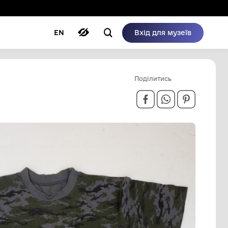
ому режимі
ри
Автори
Блог
EN