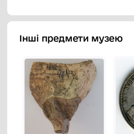
горловини округлий, оброблений бейкою
Рукав короткий.
Сторінка музею
Інші предмети му