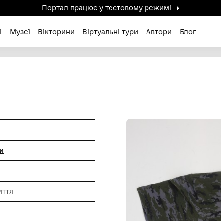
Портал працює у тестов
дені / Зниклі
Музеї
Вікторини
Віртуальні ту
льні пам'ятки
ь