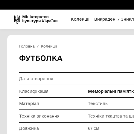
Колекції
Викра
Головна
Колекції
ФУТБОЛКА
Дата створення
-
Класифікація
Меморіа
Матеріал
Текстил