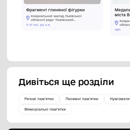
Фрагмент глиняної фігурки
Комунальний заклад Львівської
обласної ради "Львівський
історичний музей"
V-III тис. до н.е.