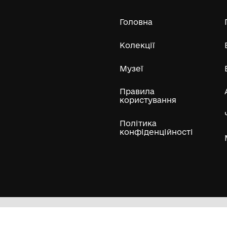
історичний музей"
1891
Усі експонати м
ли
Нумізматичні колекції
Художні пам'ятки