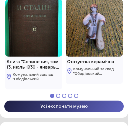
Книга "Сочинения, том
Статуетка керамічна
13, июль 1930 - январь
Комунальний заклад
1934". Державне
"Ободівський
Комунальний заклад
видавництво
краєзнавчий музей"
"Ободівський
Ободівської
політичної літератури,
краєзнавчий музей"
сільської ради
Ободівської
Москва, 1951 рік.
сільської ради
Усі експонати музею