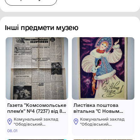
Інші предмети музею
Газета "Комсомольське
Листівка поштова
плем'я" №4 (7237) від 8
вітальна "С Новым
січня 1983 року
годом!" Видавництво
Комунальний заклад
Комунальний заклад
"Изобразительное
"Ободівський
"Ободівський
искусство",, Москва,
краєзнавчий музей"
краєзнавчий музей"
08.01
Ободівської
Ободівської
1985 рік.
сільської ради
сільської ради