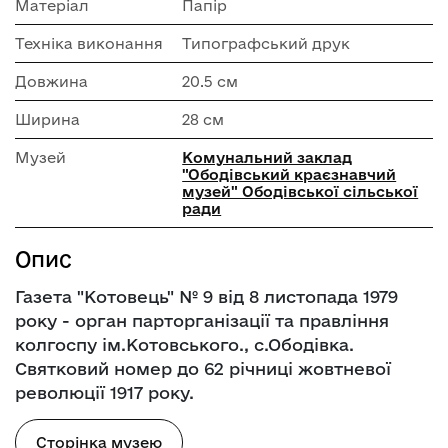
Матеріал
Папір
Техніка виконання
Типографський друк
Довжина
20.5 см
Ширина
28 см
Музей
Комунальний заклад
"Ободівський краєзнавчий
музей" Ободівської сільської
ради
Опис
Газета "Котовець" № 9 від 8 листопада 1979
року - орган парторганізації та правління
колгоспу ім.Котовського., с.Ободівка.
Святковий номер до 62 річниці жовтневої
революції 1917 року.
Сторінка музею