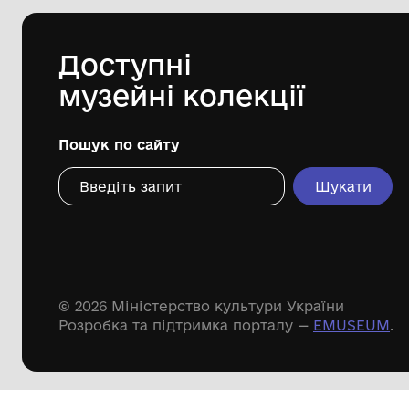
ради
Дивіться ще розді
Речові пам'ятки
Писемні пам'ятки
Меморіальні пам'ятки