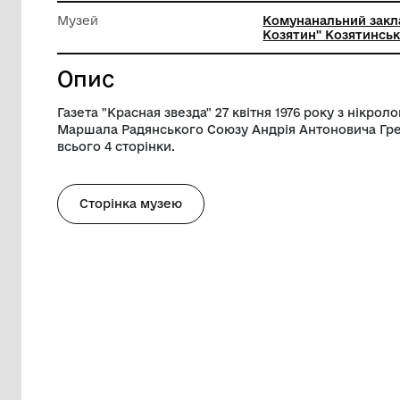
Довжина
42 см
Ширина
29 см
Музей
Комунана
Козятин"
Опис
Газета "Красная звезда" 27 квітня 1976 р
Маршала Радянського Союзу Андрія Анто
всього 4 сторінки.
Сторінка музею