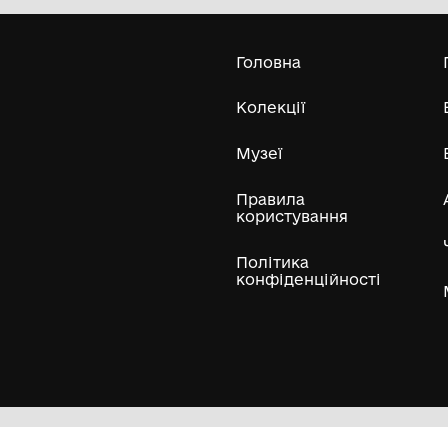
ради
1896
Усі експонати м
ли
Нумізматичні колекції
Художні пам'ятки