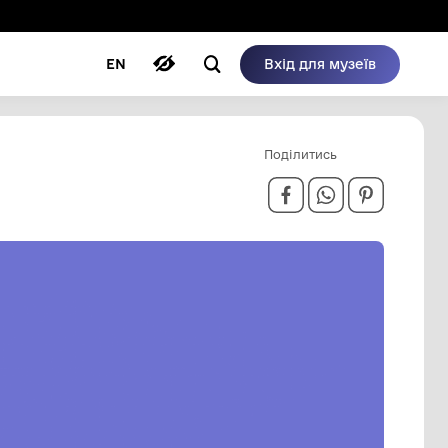
ому режимі
ри
Автори
Блог
EN