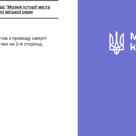
льний заклад "Музей історії міста
 Козятинської міської ради
оку з нікрологом з приводу смерті
новича Гречко на 2-й сторінці,