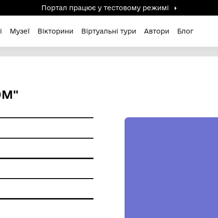
Портал працює у тестов
дені / Зниклі
Музеї
Вікторини
Віртуальні ту
 ШЛЯХОМ"
 пам'ятки
фський друк