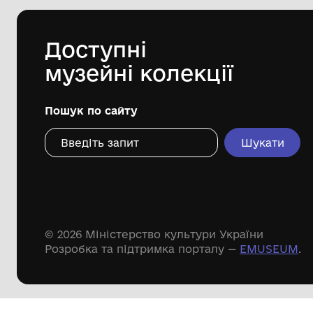
Комунальний заклад "Ободівський
Хоменчуку А.Д.
краєзнавчий музей" Ободівської
сільської ради
25.11
Дивіться ще розді
Речові пам'ятки
Писемні пам'ятки
Меморіальні пам'ятки