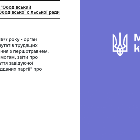
ьний заклад "Ободівський
чий музей" Ободівської сільської ради
д 1 травня 1977 року - орган
нної ради депутатів трудящих
 - поздоровлення з першотравнем.
удовим перемогам, звіти про
озміщена стаття завідуючої
"50 Років відданих партії" про