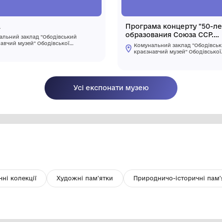
Тарілка
П
о
Комунальний заклад "Ободівський
Г
краєзнавчий музей" Ободівської