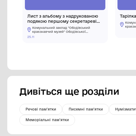
Лист з альбому з надрукованою
подякою першому секретареві
Тростянецького РККПУ