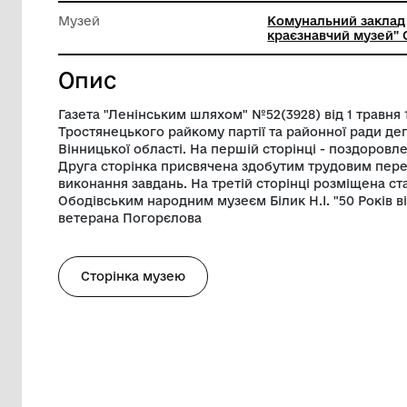
Довжина
42 см
Ширина
30.5 см
Музей
Комунал
краєзнав
Опис
Газета "Ленінським шляхом" №52(3928) ві
Тростянецького райкому партії та райо
Вінницької області. На першій сторінці
Друга сторінка присвячена здобутим тр
виконання завдань. На третій сторінці р
Ободівським народним музеєм Білик Н.І. 
ветерана Погорєлова