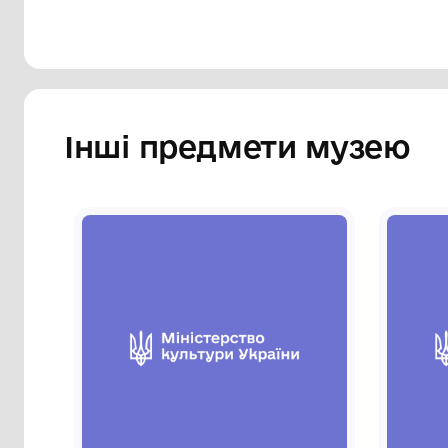
Сторінка музею
Інші предмети му