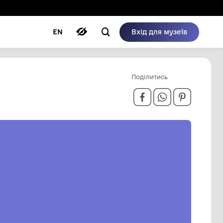
ому режимі
ри
Автори
Блог
EN