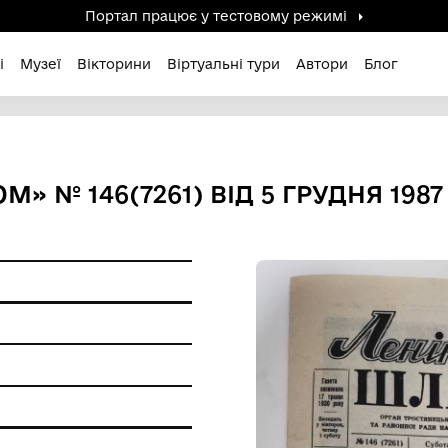
Портал працює у тестов
дені / Зниклі
Музеї
Вікторини
Віртуальні ту
ШЛЯХОМ» № 146(7261) ВІД 5
 пам'ятки