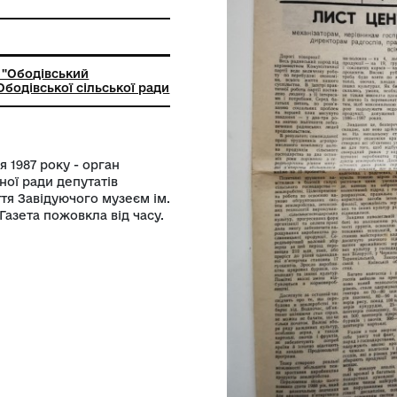
фський друк
ьний заклад "Ободівський
чий музей" Ободівської сільської ради
від 5 грудня 1987 року - орган
ни та районної ради депутатів
сторінці стаття Завідуючого музеєм ім.
овського". Газета пожовкла від часу.