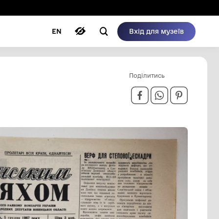
ому режимі
ри
Автори
Блог
EN
 ГРУДНЯ 1987