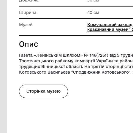
Матеріал
Папір
Техніка виконання
Типогра
Довжина
30 см
Ширина
40 см
Музей
Комунал
краєзнав
Опис
Газета «Ленінським шляхом» № 146(7261) 
Тростянецького райкому компартії Украї
трудящих Вінницької області. На третій 
Котовського Васильєва "Сподвижник Кот