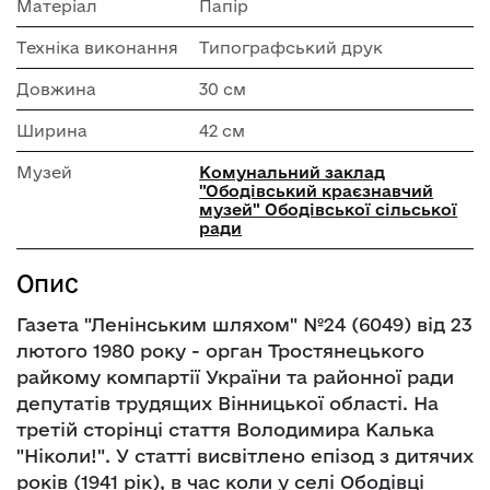
Матеріал
Папір
Техніка виконання
Типографський друк
Довжина
30 см
Ширина
42 см
Музей
Комунальний заклад
"Ободівський краєзнавчий
музей" Ободівської сільської
ради
Опис
Газета "Ленінським шляхом" №24 (6049) від 23
лютого 1980 року - орган Тростянецького
райкому компартії України та районної ради
депутатів трудящих Вінницької області. На
третій сторінці стаття Володимира Калька
"Ніколи!". У статті висвітлено епізод з дитячих
років (1941 рік), в час коли у селі Ободівці