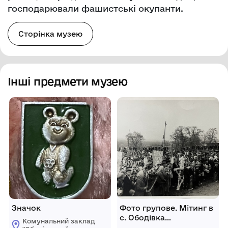
господарювали фашистські окупанти.
Сторінка музею
Інші предмети музею
Значок
Фото групове. Мітинг в
с. Ободівка
Комунальний заклад
присвячений 50-й