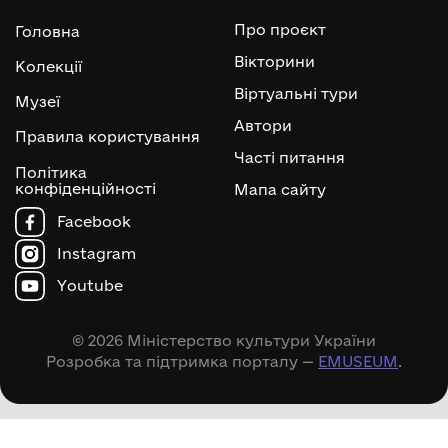
Про проєкт
Головна
Вікторини
Колекції
Віртуальні тури
Музеї
Автори
Правила користування
Часті питання
Політика
конфіденційності
Мапа сайту
Facebook
Instagram
Youtube
© 2026 Міністерство культури України
Розробка та підтримка порталу —
EMUSEUM
.