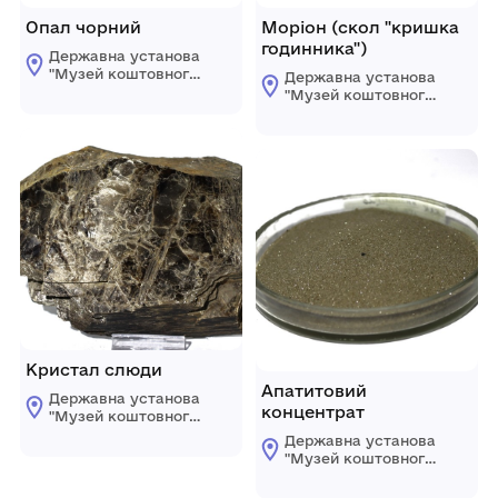
Опал чорний
Моріон (скол "кришка
годинника")
Державна установа
"Музей коштовного і
Державна установа
декоративного
"Музей коштовного і
каміння"
декоративного
каміння"
Кристал слюди
Апатитовий
Державна установа
концентрат
"Музей коштовного і
декоративного
Державна установа
каміння"
"Музей коштовного і
декоративного
каміння"