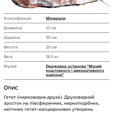
Класифікація
Мінерали
Довжина
10 см
Ширина
30 см
Висота
20 см
Вага
36.5 кг
Музей
Державна установа "Музей
коштовного і декоративного
каміння"
Опис
Гетит (нирковидна друза). Друзовидний
зросток на півсферичних, ниркоподібних,
натічних гетит-халцедонових утворень