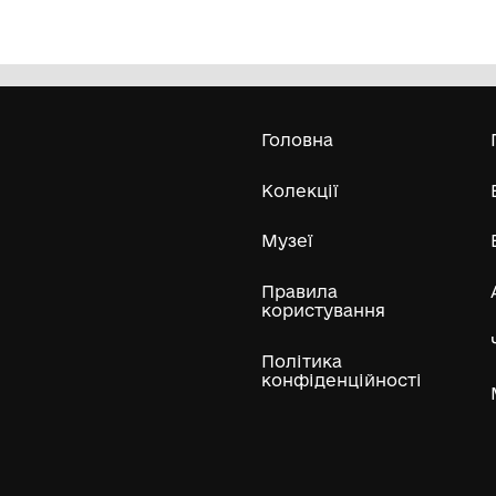
Берет А. Дімарова
Во
(1
Шишацький краєзнавчий музей
19
Усі експонати м
ли
Нумізматичні колекції
Художні пам'ятки