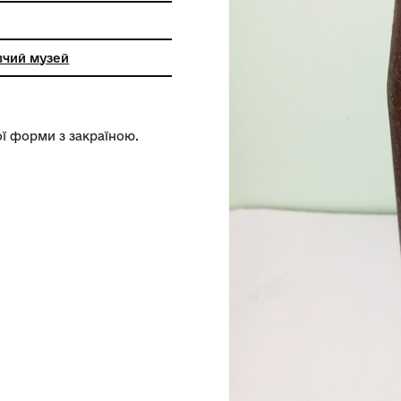
 обробка
ий краєзнавчий музей
бка пляшкової форми з закраїною.