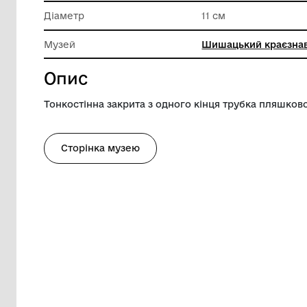
Техніка виконання
Токарна
Висота
49.5 см
Діаметр
11 см
Музей
Шишацьк
Опис
Тонкостінна закрита з одного кінця тру
Сторінка музею