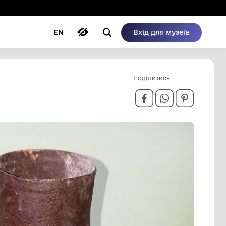
ому режимі
ри
Автори
Блог
EN