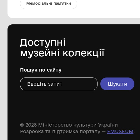
Ніж-щука
Шишацький краєзнавчий музей
1972
Дивіться ще розді
Речові пам'ятки
Писемні пам'ятки