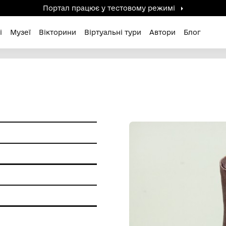
Портал працює у тестов
дені / Зниклі
Музеї
Вікторини
Віртуальні ту
ММ
5