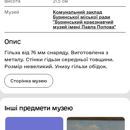
Висота
21.5 см
Музей
Комунальний заклад
Буринської міської ради
"Буринський краєзнавчий
музей імені Павла Попова"
Опис
Гільза від 76 мм снаряду. Виготовлена з
металу. Стінки гідьзи середньої товщини.
Розмір невеликий. Унизу гільзи обідок.
Сторінка музею
Інші предмети музею