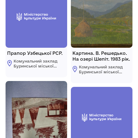
Прапор Узбецької РСР.
Картина. В. Решедько.
На озері Шепіт. 1983 рік.
Комунальний заклад
Буринської міської
Комунальний заклад
ради "Буринський
Буринської міської
краєзнавчий музей
ради "Буринський
імені Павла Попова"
краєзнавчий музей
імені Павла Попова"