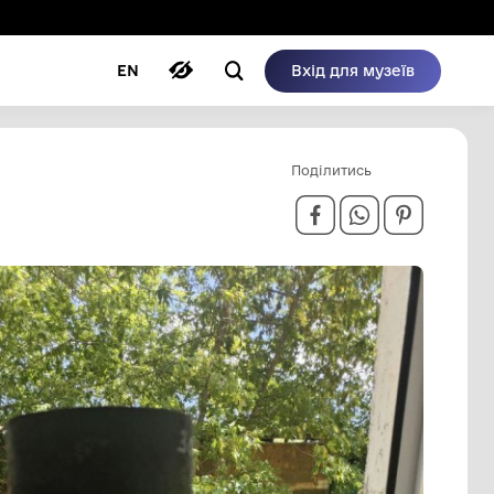
ому режимі
ри
Автори
Блог
EN