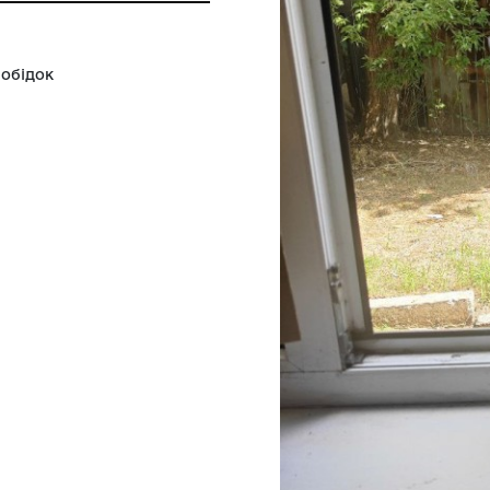
ський історико-краєзнавчий музей
. По низу є обідок