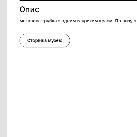
Висота
44.5 см
Музей
Снігурів
Опис
металева трубка з одним закритим краєм
Сторінка музею