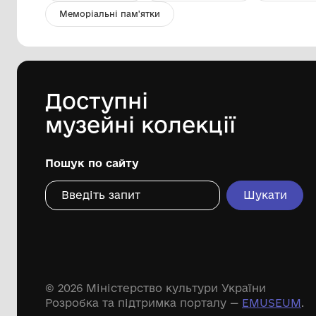
Ікона. В дерев*яній рамці
Снігурівський історико-краєзнавчий
музей
Дивіться ще розді
Речові пам'ятки
Писемні пам'ятки