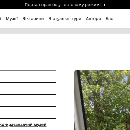
Портал працює у тестов
дені / Зниклі
Музеї
Вікторини
Віртуальні ту
метал