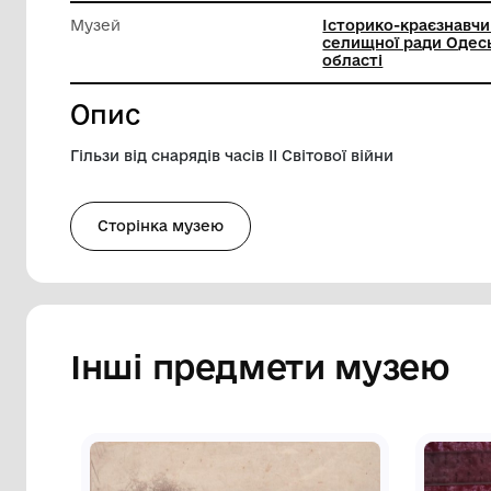
Діаметр
8 см
Висота
26 см
Музей
Історико
селищно
області
Опис
Гільзи від снарядів часів ІІ Світової війн
Сторінка музею