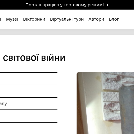
Портал працює у тестов
дені / Зниклі
Музеї
Вікторини
Віртуальні ту
ЧАСІВ ІІ СВІТОВОЇ ВІЙНИ
метал
 обробки металу