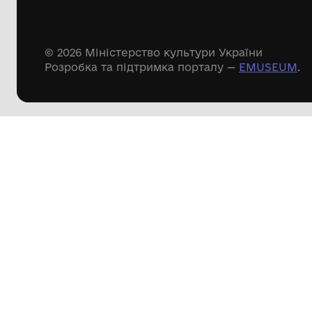
Речові пам'ятки
Писемні пам'ятки
Меморіальні пам'ятки
Доступні
музейні колекції
Пошук по сайту