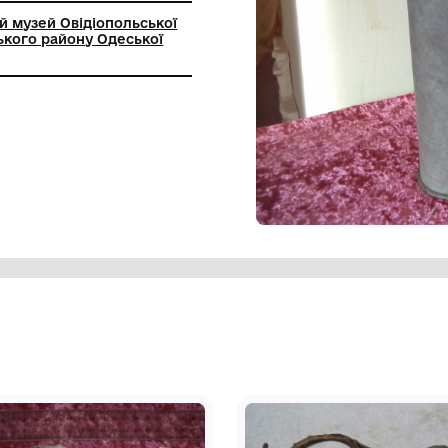
-краєзнавчий музей Овідіопольської
ї ради Одеського району Одеської
и