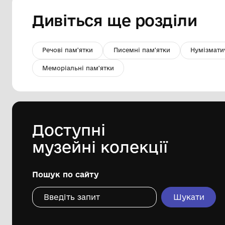
Фото ХІХ - початку ХХ ст. Групове,
з дітьми.
Історико-краєзнавчий музей
Овідіопольської селищної ради
Одеського району Одеської області
Дивіться ще розді