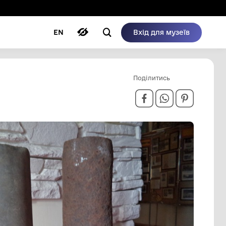
ому режимі
ри
Автори
Блог
EN