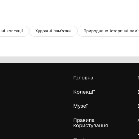
Уламки мармурової фасадної
Ул
плитки
Історико-краєзнавчий музей
Овідіопольської селищної ради
Одеського району Одеської області
Усі експонати м
ли