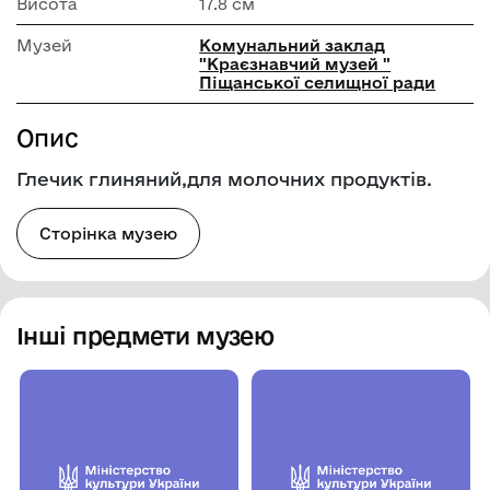
Висота
17.8 см
Музей
Комунальний заклад
"Краєзнавчий музей "
Піщанської селищної ради
Опис
Глечик глиняний,для молочних продуктів.
Сторінка музею
Інші предмети музею