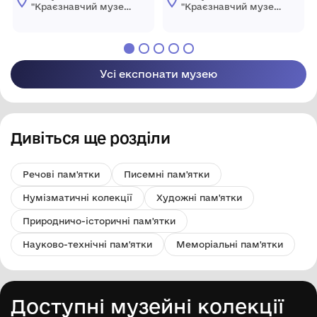
"Краєзнавчий музей
"Краєзнавчий музей
" Піщанської
" Піщанської
селищної ради
селищної ради
Усі експонати музею
Дивіться ще розділи
Речові пам'ятки
Писемні пам'ятки
Нумізматичні колекції
Художні пам'ятки
Природничо-історичні пам'ятки
Науково-технічні пам'ятки
Меморіальні пам'ятки
Доступні музейні колекції