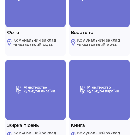
Фото
Веретено
Комунальний заклад
Комунальний заклад
"Краєзнавчий музей
"Краєзнавчий музей
" Піщанської
" Піщанської
селищної ради
селищної ради
Збірка пісень
Книга
Комунальний заклад
Комунальний заклад