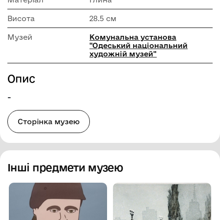
Висота
28.5 см
Музей
Комунальна установа
"Одеський національний
художній музей"
Опис
-
Сторінка музею
Інші предмети музею