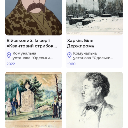
Військовий. Із серії
Харків. Біля
«Квантовий стрибок
Держпрому
Шевченка»
Комунальна
Комунальна
установа "Одеський
установа "Одеський
національний
національний
2022
1960
художній музей"
художній музей"