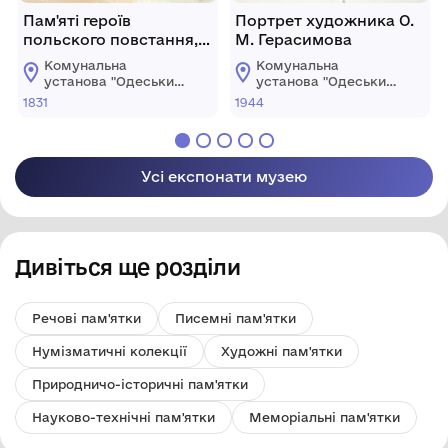
Пам'яті героїв
Портрет художника О.
польского повстання,
М. Герасимова
1831.
Комунальна
Комунальна
установа "Одеський
установа "Одеський
національний
національний
1831
1944
художній музей"
художній музей"
Усі експонати музею
Дивіться ще розділи
Речові пам'ятки
Писемні пам'ятки
Нумізматичні колекції
Художні пам'ятки
Природничо-історичні пам'ятки
Науково-технічні пам'ятки
Меморіальні пам'ятки