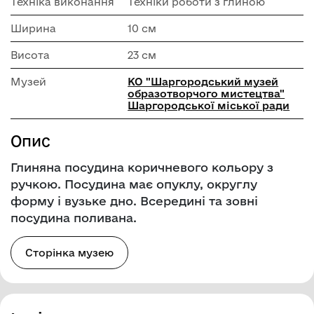
Техніка виконання
Техніки роботи з глиною
Ширина
10 см
Висота
23 см
Музей
КО "Шаргородський музей
образотворчого мистецтва"
Шаргородської міської ради
Опис
Глиняна посудина коричневого кольору з
ручкою. Посудина має опуклу, округлу
форму і вузьке дно. Всередині та зовні
посудина поливана.
Сторінка музею