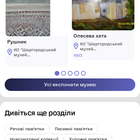
Олесева хата
Рушник
КО "Шаргородський
музей
КО "Шаргородський
образотворчого
музей
1993
мистецтва"
образотворчого
Шаргородської
мистецтва"
міської ради
Шаргородської
міської ради
Усі експонати музею
Дивіться ще розділи
Речові пам'ятки
Писемні пам'ятки
Нумізматичні колекції
Художні пам'ятки