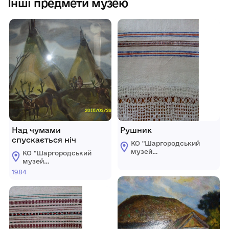
Інші предмети музею
Над чумами
Рушник
спускається ніч
КО "Шаргородський
музей
КО "Шаргородський
образотворчого
музей
мистецтва"
образотворчого
1984
Шаргородської
мистецтва"
міської ради
Шаргородської
міської ради