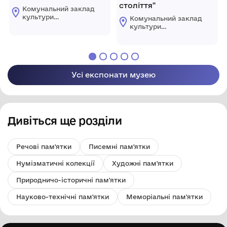
століття"
Комунальний заклад
культури
Комунальний заклад
"Комплексний музей
культури
історії"
"Комплексний музей
Царичанської
історії"
селищної ради
Царичанської
селищної ради
Усі експонати музею
Дивіться ще розділи
Речові пам'ятки
Писемні пам'ятки
Нумізматичні колекції
Художні пам'ятки
Природничо-історичні пам'ятки
Науково-технічні пам'ятки
Меморіальні пам'ятки