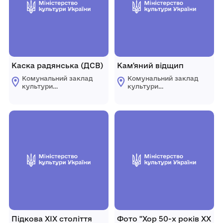
Каска радянська (ДСВ)
Кам'яний відщип
Комунальний заклад
Комунальний заклад
культури
культури
"Комплексний музей
"Комплексний музей
історії"
історії"
Царичанської
Царичанської
селищної ради
селищної ради
Підкова ХІХ століття
Фото "Хор 50-х років ХХ