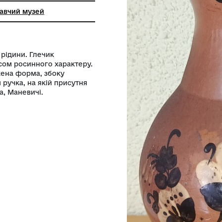
ький краєзнавчий музей
 зберігання рідини. Глечик
ашена розписом росинного характеру.
оверху звужена форма, збоку
ож кріпиться ручка, на якій присутня
овець Тетяна, Маневичі.