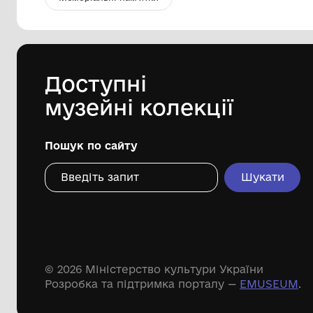
Молитовник італійський
Маневицький краєзнавчий музей
1929
Дивіться ще розді
Речові пам'ятки
Писемні пам'ятки
Меморіальні пам'ятки