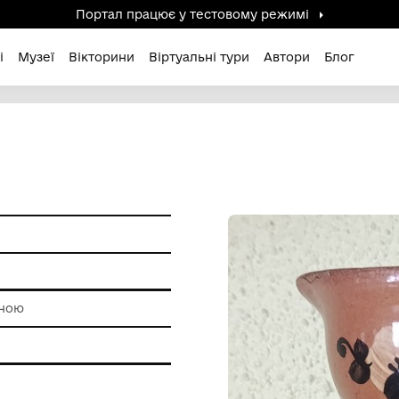
Портал працює у тестов
дені / Зниклі
Музеї
Вікторини
Віртуальні ту
ам'ятки
роботи з глиною