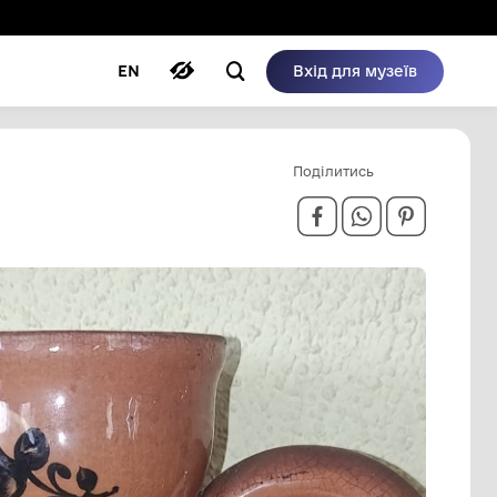
ому режимі
ри
Автори
Блог
EN