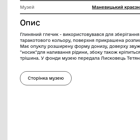
Ширина
15 см
Висота
28 см
Музей
Маневиц
Опис
Глиняний глечик - використовувався для
таракотового кольору, поверхня прикр
Має опуклу розширену форму донизу, д
"носик"для наливання рідини, збоку так
трішина. У фонди музею передала Лиск
Сторінка музею