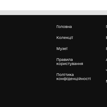
Форма ЗСУ
Д
Маневицький краєзнавчий музей
Усі експонати м
ли
Нумізматичні колекції
Художні пам'ятки