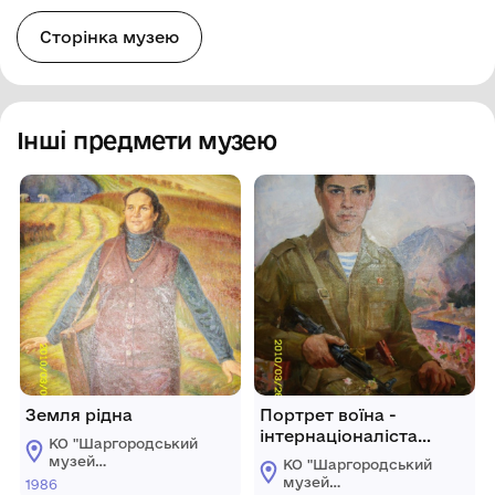
Сторінка музею
Інші предмети музею
Земля рідна
Портрет воїна -
інтернаціоналіста
КО "Шаргородський
Ніколайчук Г.В.
музей
КО "Шаргородський
образотворчого
музей
1986