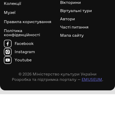
Вікторини
Колекції
Віртуальні тури
Музеї
Автори
Правила користування
Часті питання
Політика
конфіденційності
Мапа сайту
Facebook
Instagram
Youtube
© 2026 Міністерство культури України
Розробка та підтримка порталу —
EMUSEUM
.