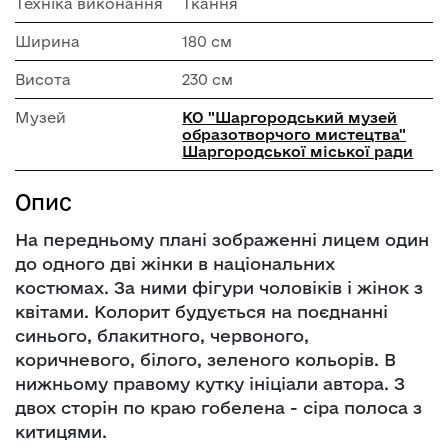
Техніка виконання
Ткання
Ширина
180 см
Висота
230 см
Музей
КО "Шаргородський музей
образотворчого мистецтва"
Шаргородської міської ради
Опис
На передньому плані зображенні лицем один
до одного дві жінки в національних
костюмах. За ними фігури чоловіків і жінок з
квітами. Колорит будується на поєднанні
синього, блакитного, червоного,
коричневого, білого, зеленого кольорів. В
нижньому правому кутку ініціали автора. З
двох сторін по краю гобелена - сіра полоса з
китицями.