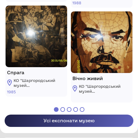
мистецтва"
образотворчого
1988
Шаргородської
мистецтва"
міської ради
Шаргородської
міської ради
Спрага
Вічно живий
КО "Шаргородський
музей
КО "Шаргородський
образотворчого
музей
1985
мистецтва"
образотворчого
Шаргородської
мистецтва"
міської ради
Шаргородської
міської ради
Усі експонати музею