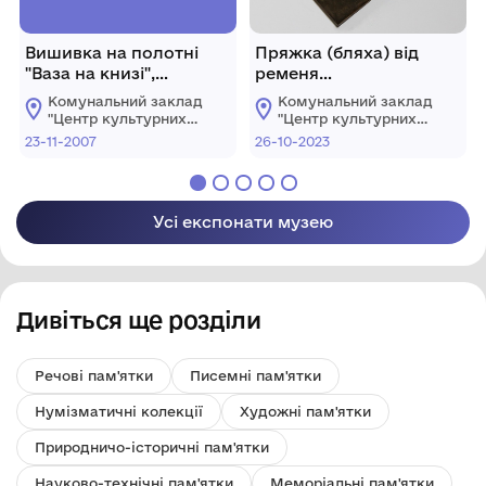
Вишивка на полотні
Пряжка (бляха) від
"Ваза на книзі",
ременя
середина ХХ ст.
військовослужбовця
Комунальний заклад
Комунальний заклад
ЗСУ .
"Центр культурних
"Центр культурних
послуг"
послуг"
23-11-2007
26-10-2023
Костопільської
Костопільської
міської ради
міської ради
Усі експонати музею
Дивіться ще розділи
Речові пам'ятки
Писемні пам'ятки
Нумізматичні колекції
Художні пам'ятки
Природничо-історичні пам'ятки
Науково-технічні пам'ятки
Меморіальні пам'ятки