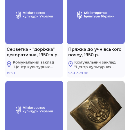
Серветка - "доріжка"
Пряжка до учнівського
декоративна, 1950-х р.
поясу, 1950 р.
Комунальний заклад
Комунальний заклад
"Центр культурних
"Центр культурних
послуг"
послуг"
1950
23-03-2016
Костопільської
Костопільської
міської ради
міської ради