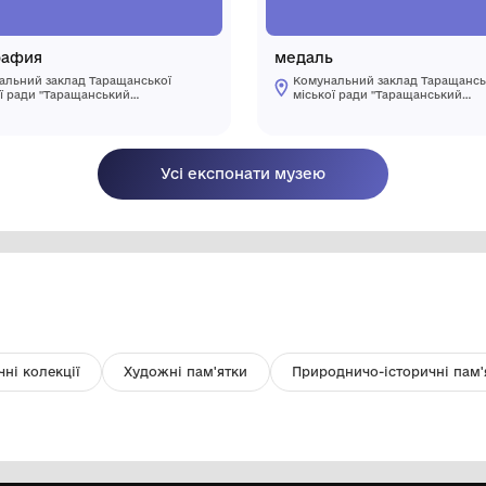
фотография
м
Комунальний заклад Таращанської
міської ради "Таращанський