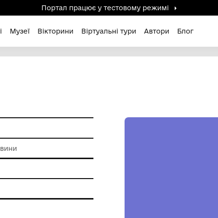
Портал працює у тестов
дені / Зниклі
Музеї
Вікторини
Віртуальні ту
енти
 породи деревини
ня