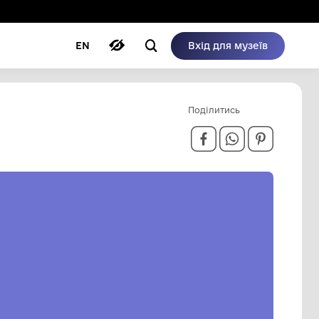
ому режимі
ри
Автори
Блог
EN