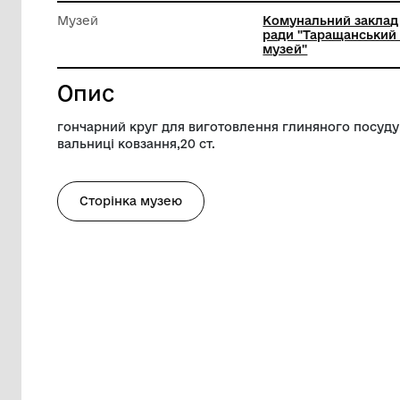
Діаметр
62 см
Висота
72 см
Музей
Комунал
ради "Т
музей"
Опис
гончарний круг для виготовлення глинян
вальниці ковзання,20 ст.
Сторінка музею