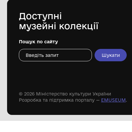
історико-краєзнавчий музей"
Дивіться ще розді
Речові пам'ятки
Писемні пам'ятки
Меморіальні пам'ятки