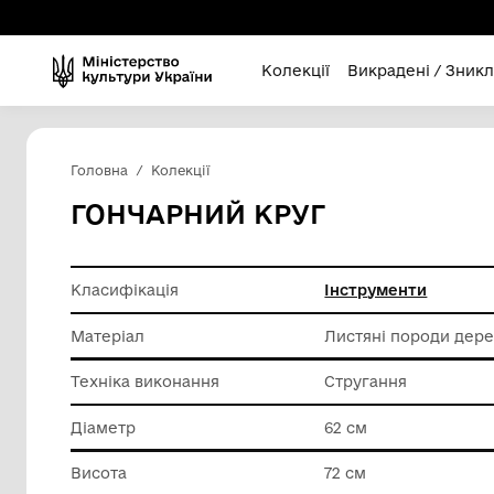
Колекції
Викра
Головна
Колекції
ГОНЧАРНИЙ КРУГ
Класифікація
Інструм
Матеріал
Листяні
Техніка виконання
Струган