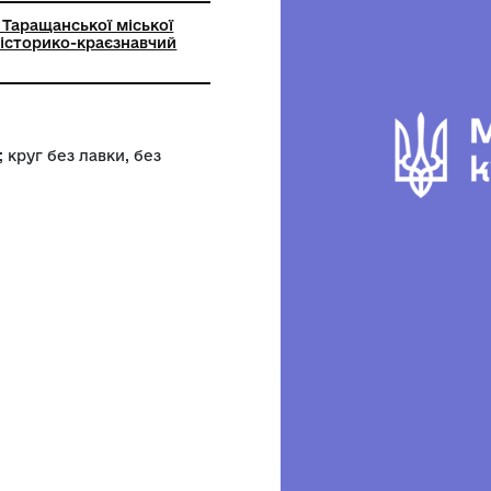
ьний заклад Таращанської міської
аращанський історико-краєзнавчий
ого посуду; круг без лавки, без