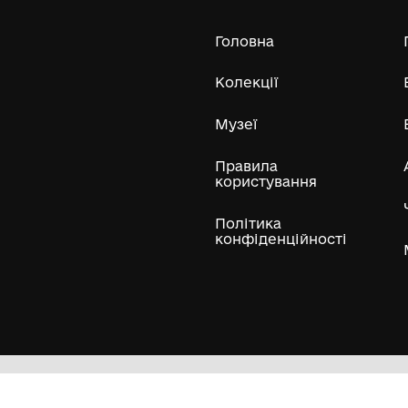
історико-краєзнавчий музей"
Усі експонати м
ли
Нумізматичні колекції
Художні пам'ятки