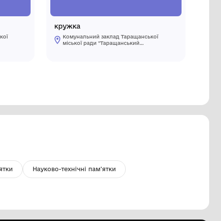
едаль
кружка
Комунальний заклад Таращанської
Комуналь
міської ради "Таращанський
міської 