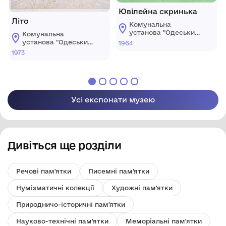
Ювілейна скринька
Літо
Комунальна
установа "Одеський
Комунальна
національний
установа "Одеський
1964
художній музей"
національний
1973
художній музей"
Усі експонати музею
Дивіться ще розділи
Речові пам'ятки
Писемні пам'ятки
Нумізматичні колекції
Художні пам'ятки
Природничо-історичні пам'ятки
Науково-технічні пам'ятки
Меморіальні пам'ятки