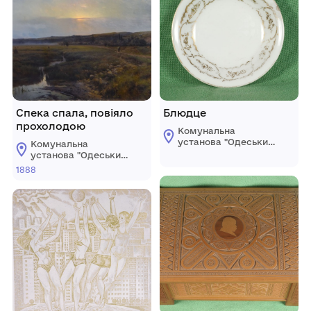
Спека спала, повіяло
Блюдце
прохолодою
Комунальна
установа "Одеський
Комунальна
національний
установа "Одеський
художній музей"
національний
1888
художній музей"