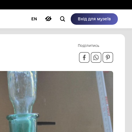
ому режимі
ри
Автори
Блог
EN