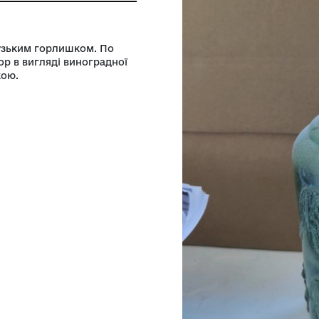
ський історико-краєзнавчий музей
 з високим вузьким горлишком. По
випуклий узор в вигляді виноградної
кляною пробкою.