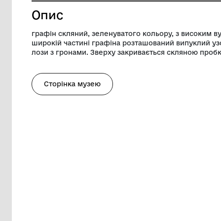
Висота
32 см
Музей
Снігурів
Опис
графін скляний, зеленуватого кольору,
широкій частині графіна розташований 
лози з гронами. Зверху закривається с
Сторінка музею