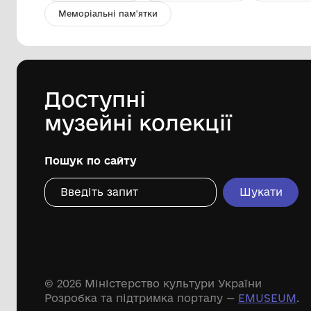
Горн піонерський, срібного
кольору
Снігурівський історико-краєзнавчий
музей
Дивіться ще розді
Речові пам'ятки
Писемні пам'ятки