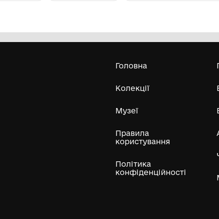
Фотобачок
Хв
Снігурівський історико-краєзнавчий
музей
Усі експонати м
ли
Нумізматичні колекції
Художні пам'ятки