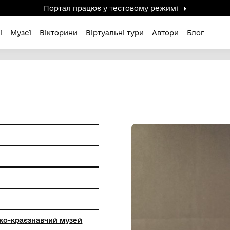
Портал працює у тестов
дені / Зниклі
Музеї
Вікторини
Віртуальні ту
и побуту