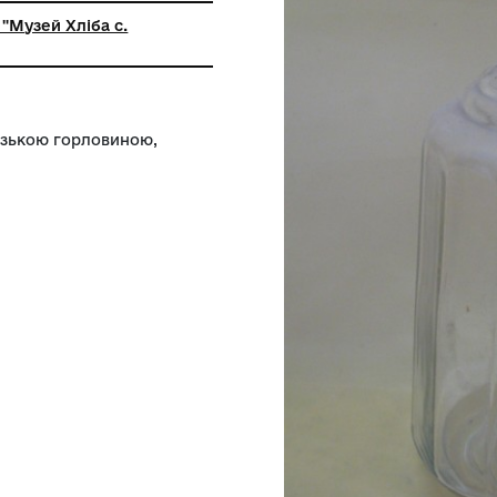
ний заклад "Музей Хліба с.
я"
ї форми, з вузькою горловиною,