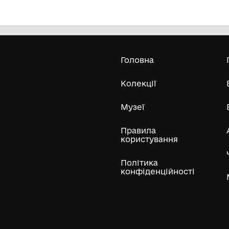
Гладущик
Р
Комунальний заклад "Музей Хліба с.
Білопілля"
Усі експонати м
ли
Нумізматичні колекції
Художні пам'ятки