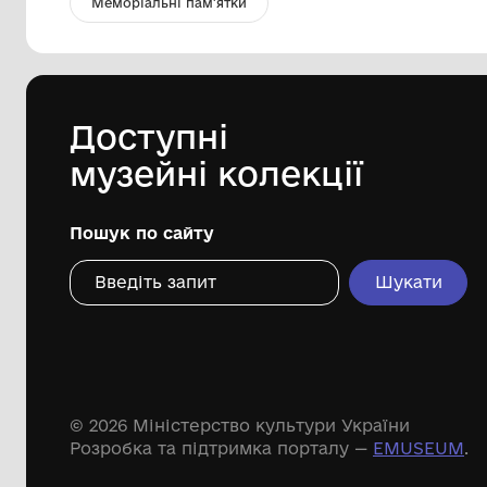
Дошка пральна
Комунальний заклад "Музей Хліба с.
Білопілля"
Дивіться ще розді
Речові пам'ятки
Писемні пам'ятки