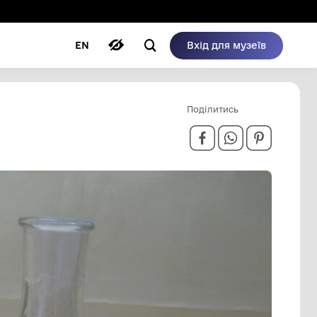
ому режимі
ри
Автори
Блог
EN