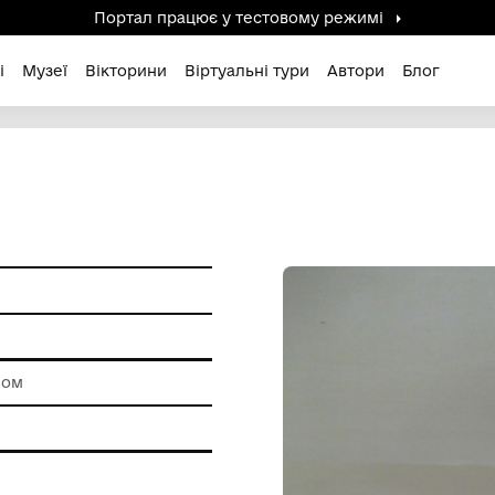
Портал працює у тестов
дені / Зниклі
Музеї
Вікторини
Віртуальні ту
и побуту
роботи зі склом