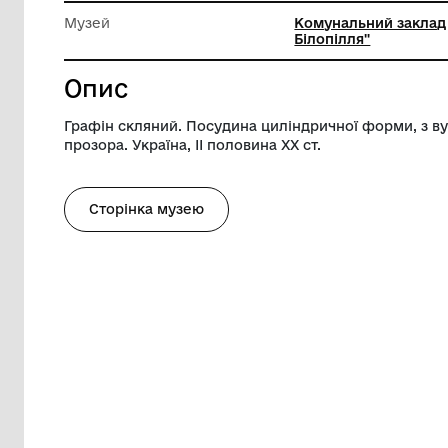
Висота
26 см
Діаметр
12 см
Музей
Комуналь
Білопілл
Опис
Графін скляний. Посудина циліндрично
прозора. Україна, ІІ половина ХХ ст.
Сторінка музею