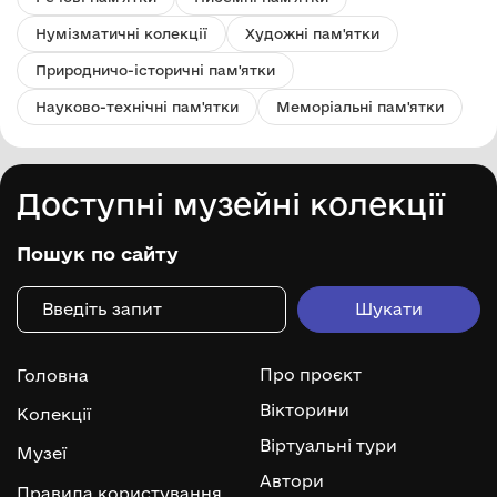
Нумізматичні колекції
Художні пам'ятки
Природничо-історичні пам'ятки
Науково-технічні пам'ятки
Меморіальні пам'ятки
Доступні музейні колекції
Пошук по сайту
Про проєкт
Головна
Вікторини
Колекції
Віртуальні тури
Музеї
Автори
Правила користування