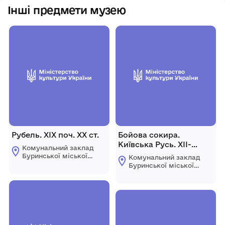
Інші предмети музею
Рубель. ХІХ поч. ХХ ст.
Бойова сокира.
Київська Русь. ХІІ-
Комунальний заклад
ХІІІст.
Буринської міської
Комунальний заклад
ради "Буринський
Буринської міської
краєзнавчий музей
ради "Буринський
імені Павла Попова"
краєзнавчий музей
імені Павла Попова"