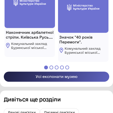
Наконечник арбалетної
стріли. Київська Русь.
Значок "40 років
ХІІ - ХІVст.
Перемоги".
Комунальний заклад
Буринської міської
Комунальний заклад
ради "Буринський
Буринської міської
краєзнавчий музей
ради "Буринський
імені Павла Попова"
краєзнавчий музей
імені Павла Попова"
Усі експонати музею
Дивіться ще розділи
Речові пам'ятки
Писемні пам'ятки