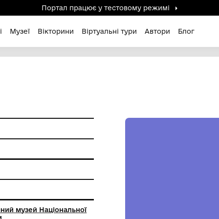
Портал працює у тестов
дені / Зниклі
Музеї
Вікторини
Віртуальні ту
ДИНА.
ам'ятки
а