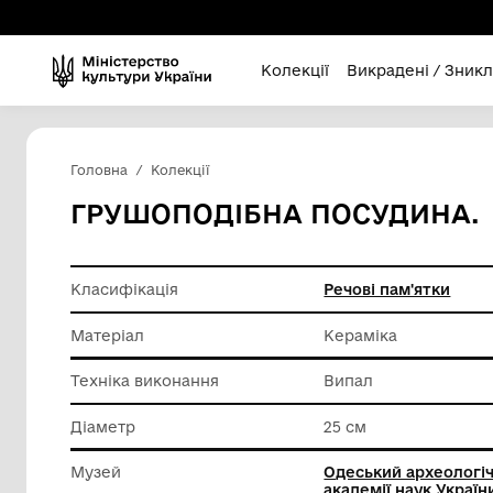
Колекції
Викра
Головна
Колекції
ГРУШОПОДІБНА ПОСУ
Класифікація
Речові п
Матеріал
Керамік
Техніка виконання
Випал