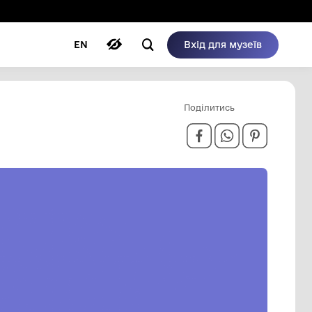
ому режимі
ри
Автори
Блог
EN