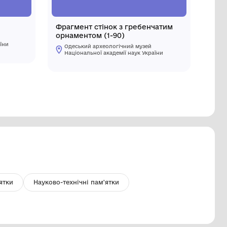
рагмент стінки
Фрагмeнт
орнамeнт
Одеський археологічний музей
Національної академії наук України