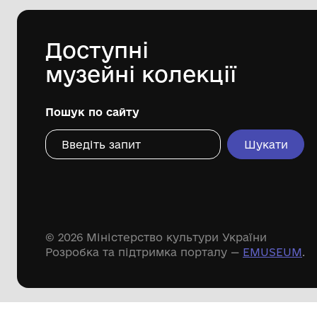
Одеський археологічний музей
Національної академії наук України
Дивіться ще розді
Речові пам'ятки
Писемні пам'ятки
Меморіальні пам'ятки