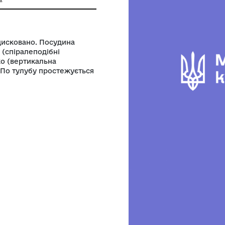
й археологічний музей Національної
 наук України
посудину задисковано. Посудина
зоні тулубу (спіралеподібні
спіралі є вушко (вертикальна
лою пастою. По тулубу простежується