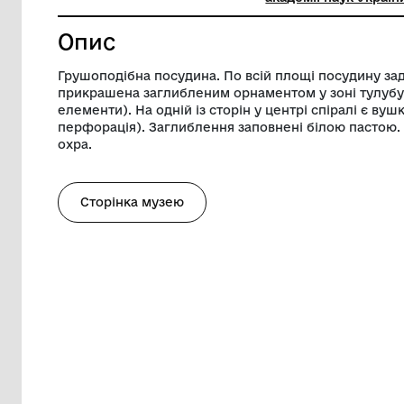
Діаметр
25 см
Музей
Одеськи
академії
Опис
Грушоподібна посудина. По всій площі 
прикрашена заглибленим орнаментом у 
елементи). На одній із сторін у центрі 
перфорація). Заглиблення заповнені бі
охра.
Сторінка музею