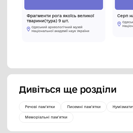
Фрагмeнти рога якоїсь вeликої
тварини(тура) 9 шт.