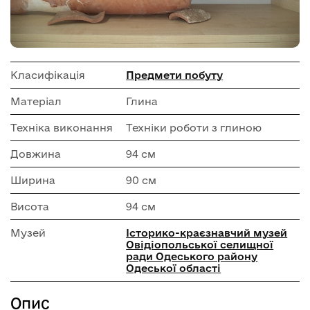
Класифікація
Предмети побуту
Матеріал
Глина
Техніка виконання
Техніки роботи з глиною
Довжина
94 см
Ширина
90 см
Висота
94 см
Музей
Історико-краєзнавчий музей
Овідіопольської селищної
ради Одеського району
Одеської області
Опис