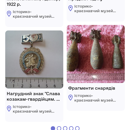
1922 р.
Історико-
краєзнавчий музей
Історико-
Овідіопольської
краєзнавчий музей
селищної ради
Овідіопольської
Одеського району
селищної ради
Одеської області
Одеського району
Одеської області
Фрагменти снарядів
Нагрудний знак "Слава
Історико-
козакам-гвардійцям. 50
краєзнавчий музей
років "
Овідіопольської
Історико-
селищної ради
краєзнавчий музей
Одеського району
Овідіопольської
Одеської області
селищної ради
Одеського району
Одеської області