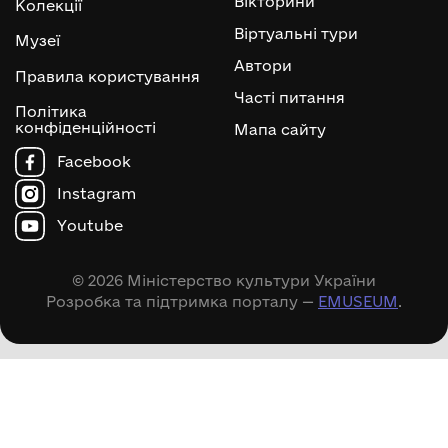
Вікторини
Колекції
Віртуальні тури
Музеї
Автори
Правила користування
Часті питання
Політика
конфіденційності
Мапа сайту
Facebook
Instagram
Youtube
© 2026 Міністерство культури України
Розробка та підтримка порталу —
EMUSEUM
.