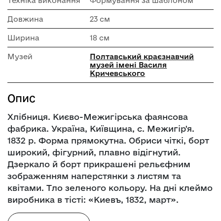
Техніка виконання
Формування за шаблоном
Довжина
23 см
Ширина
18 см
Музей
Полтавський краєзнавчий
музей імені Василя
Кричевського
Опис
Хлібниця. Києво-Межигірська фаянсова
фабрика. Україна, Київщина, с. Межигір'я.
1832 р. Форма прямокутна. Обриси чіткі, борт
широкий, фігурний, плавно відігнутий.
Дзеркало й борт прикрашені рельєфним
зображенням наперстянки з листям та
квітами. Тло зеленого кольору. На дні клеймо
виробника в тісті: «Киевъ, 1832, март».