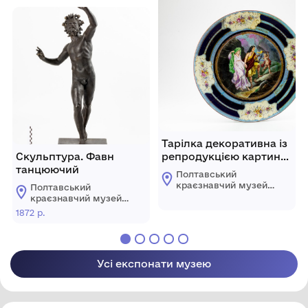
Тарілка декоративна із
Скульптура. Фавн
репродукцією картини
танцюючий
Ангеліки Кауфман
Полтавський
«Орфей і Еврідіка на
краєзнавчий музей
Полтавський
шляху із царства
імені Василя
краєзнавчий музей
Кричевського
Плутона»
імені Василя
1872 р.
Кричевського
Усі експонати музею