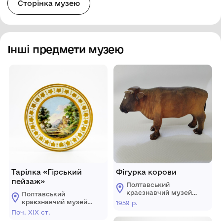
Сторінка музею
Інші предмети музею
Тарілка «Гірський
Фігурка корови
пейзаж»
Полтавський
краєзнавчий музей
Полтавський
імені Василя
краєзнавчий музей
1959 р.
Кричевського
імені Василя
Поч. ХІХ ст.
Кричевського