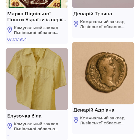
Марка Підпільної
Денарій Траяна
Пошти України із серії
Комунальний заклад
на Різдвяну тематику.
Львівської обласної
Комунальний заклад
ради "Львівський
Львівської обласної
історичний музей"
ради "Львівський
07.01.1954
історичний музей"
Денарій Адріана
Блузочка біла
Комунальний заклад
Львівської обласної
Комунальний заклад
ради "Львівський
Львівської обласної
історичний музей"
ради "Львівський
-
історичний музей"