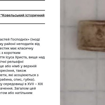
ьний заклад “Ковельський історичний
 «Хрест Страстей Господніх» (іноді
 Ковельському районі неподалік від
I -XIX ст. Хрестик має класичну
льно брусок з коротким
діти Розп’яття Ісуса Христа, вище над
есені символічні рельєфні