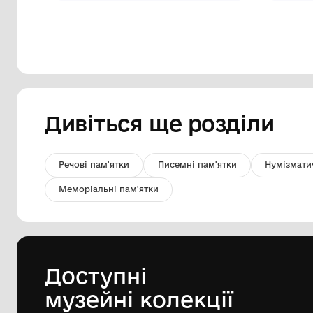
Хрест-енколпіон
Комунальний заклад “Ковельський
історичний музей”
XIV - XVI ст