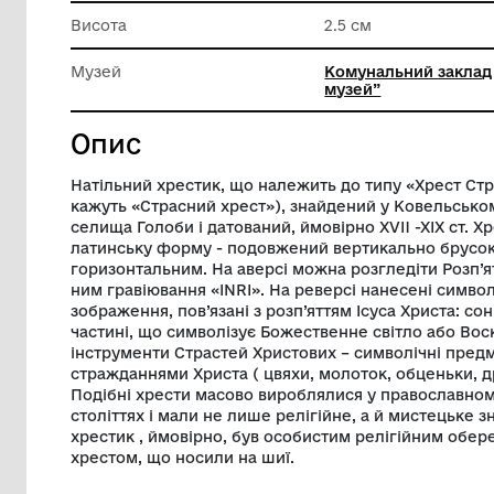
Техніка виконання
Лиття
Ширина
0.5 см
Висота
2.5 см
Музей
Комунал
музей”
Опис
Натільний хрестик, що належить до типу
кажуть «Страсний хрест»), знайдений у
селища Голоби і датований, ймовірно XVI
латинську форму - подовжений вертика
горизонтальним. На аверсі можна розгле
ним гравіювання «INRI». На реверсі нан