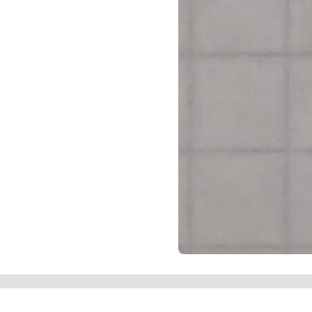
а Христа: сонце або німб у верхній
ітло або Воскресіння, також
лічні предмети, які асоціюються з
обценьки, драбина, спис, губка).
равославному середовищі в XVII – XIX
й мистецьке значення. Загалом цей
ігійним оберегом або натільним