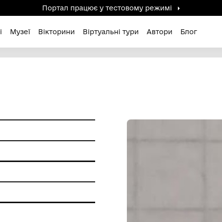
Портал працює у тестов
дені / Зниклі
Музеї
Вікторини
Віртуальні ту
ам'ятки