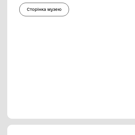
зображення, пов’язані з розп’яттям Ісус
частині, що символізує Божественне св
інструменти Страстей Христових – симво
стражданнями Христа ( цвяхи, молоток, 
Подібні хрести масово вироблялися у п
століттях і мали не лише релігійне, а 
хрестик , ймовірно, був особистим рел
хрестом, що носили на шиї.
Сторінка музею