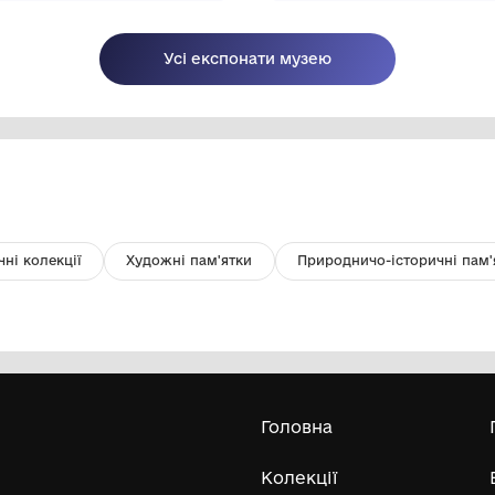
Український прапор
Пе
Комунальний заклад “Ковельський
історичний музей”
2016
12 