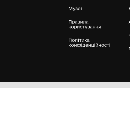
Усі експонати м
ли
Нумізматичні колекції
Художні пам'ятки