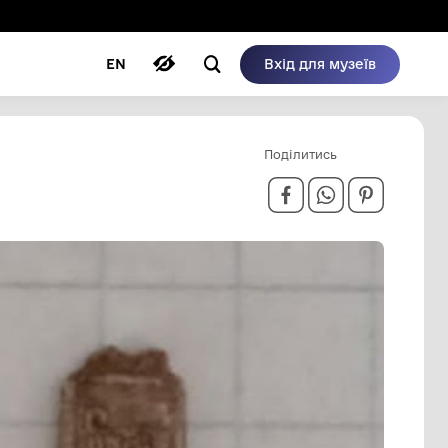
ому режимі
ри
Автори
Блог
EN