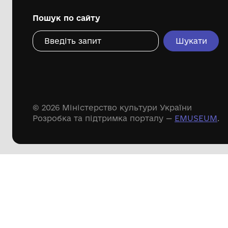
Дивіться ще розді
Речові пам'ятки
Писемні пам'ятки
Меморіальні пам'ятки