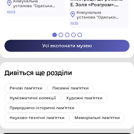
Комунальна
Е. Золя «Розгром».
установа "Одеський
Повстання у Парижі
національний
1903
Комунальна
художній музей"
установа "Одеський
національний
1935
художній музей"
Усі експонати музею
Дивіться ще розділи
Речові пам'ятки
Писемні пам'ятки
Нумізматичні колекції
Художні пам'ятки
Природничо-історичні пам'ятки
Науково-технічні пам'ятки
Меморіальні пам'ятки