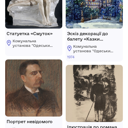
Статуетка «Смуток»
Эскіз декорації до
балету «Казки
Комунальна
Віденського лісу»
установа "Одеський
Комунальна
національний
установа "Одеський
художній музей"
національний
1974
художній музей"
Портрет невідомого
Ілюстрація до романа