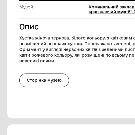
Довжина
71 см
Ширина
65 см
Музей
Комунал
краєзнав
Опис
Хустка жіноча тернова, білого кольору,
розміщений по краях хустки. Переважаю
Орнамент у вигляді червоних квітів з з
квіти рожевого кольору, які розміщені 
невеликі плями.
Сторінка музею