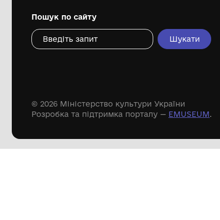
Дивіться ще розді
Речові пам'ятки
Писемні пам'ятки
Меморіальні пам'ятки
Доступні
музейні колекції