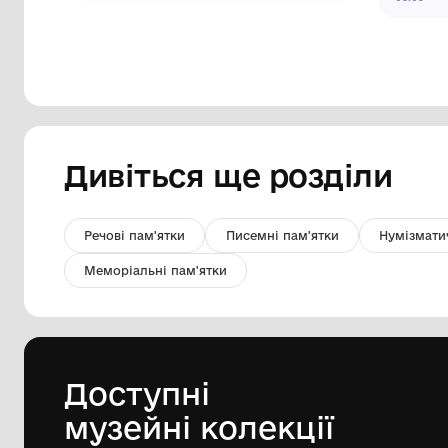
Значок
Комунальний заклад "Ободівський
краєзнавчий музей" Ободівської
сільської ради