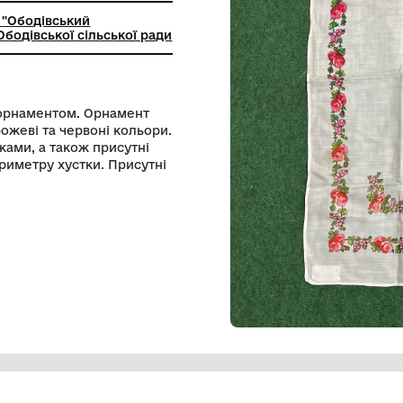
ьний заклад "Ободівський
чий музей" Ободівської сільської ради
 з квітковим орнаментом. Орнамент
ть зелені, рожеві та червоні кольори.
еленими листками, а також присутні
по всьому периметру хустки. Присутні