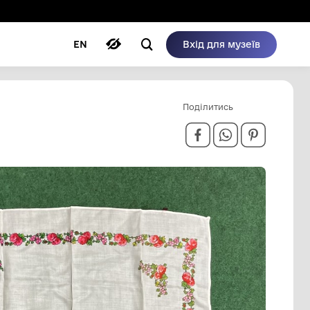
ому режимі
ри
Автори
Блог
EN