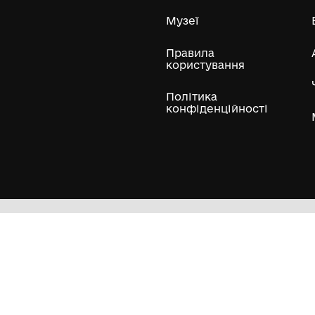
ли
Нумізматичні колекції
Художні пам'ятки
Гол
Кол