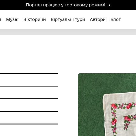
Портал працює у тестов
дені / Зниклі
Музеї
Вікторини
Віртуальні ту
ам'ятки