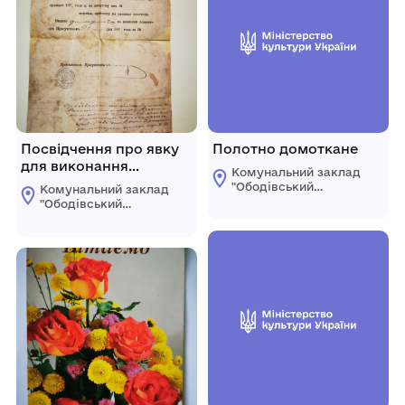
Посвідчення про явку
Полотно домоткане
для виконання
Комунальний заклад
військового обов'язку
"Ободівський
Комунальний заклад
краєзнавчий музей"
"Ободівський
Ободівської
краєзнавчий музей"
сільської ради
Ободівської
сільської ради