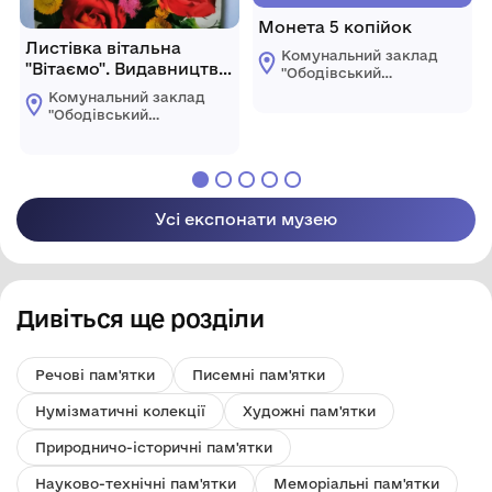
Монета 5 копійок
Листівка вітальна
Комунальний заклад
"Вітаємо". Видавництво
"Ободівський
БМТ, Київ.
краєзнавчий музей"
Комунальний заклад
Ободівської
"Ободівський
сільської ради
краєзнавчий музей"
Ободівської
сільської ради
Усі експонати музею
Дивіться ще розділи
Речові пам'ятки
Писемні пам'ятки
Нумізматичні колекції
Художні пам'ятки
Природничо-історичні пам'ятки
Науково-технічні пам'ятки
Меморіальні пам'ятки