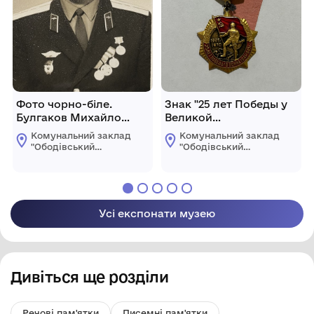
Фото чорно-біле.
Знак "25 лет Победы у
Булгаков Михайло
Великой
Михайлович
Отечественной Войне
Комунальний заклад
Комунальний заклад
1941-1945гг."
"Ободівський
"Ободівський
краєзнавчий музей"
краєзнавчий музей"
Ободівської
Ободівської
сільської ради
сільської ради
Усі експонати музею
Дивіться ще розділи
Речові пам'ятки
Писемні пам'ятки