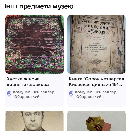
Інші предмети музею
Хустка жіноча
Книга "Сорок четвертая
вовняно-шовкова
Киевская дивизия 1918-
1920""
Комунальний заклад
Комунальний заклад
"Ободівський
"Ободівський
краєзнавчий музей"
краєзнавчий музей"
Ободівської
Ободівської
сільської ради
сільської ради