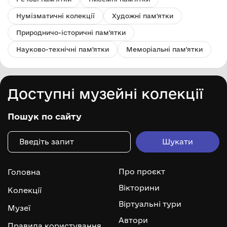
Нумізматичні колекції
Художні пам'ятки
Природничо-історичні пам'ятки
Науково-технічні пам'ятки
Меморіальні пам'ятки
Доступні музейні колекції
Пошук по сайту
Про проєкт
Головна
Вікторини
Колекції
Віртуальні тури
Музеї
Автори
Правила користування