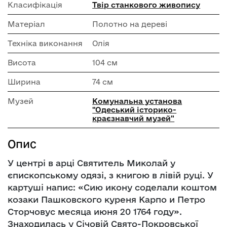
Класифікація
Твір станкового живопису
Матеріал
Полотно на дереві
Техніка виконання
Олія
Висота
104 см
Ширина
74 см
Музей
Комунальна установа
"Одеський історико-
краєзнавчий музей"
Опис
У центрі в арці Святитель Миколай у
єпископському одязі, з книгою в лівій руці. У
картуші напис: «Сию икону соделали коштом
козаки Пашковского куреня Карпо и Петро
Сторчовус месяца июня 20 1764 году».
Знаходилась у Січовій Свято-Покровської