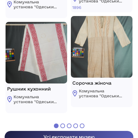
установа "Одеський
Комунальна
історико-
установа "Одеський
1896
краєзнавчий музей"
історико-
краєзнавчий музей"
Сорочка жіноча
Рушник кухонний
Комунальна
установа "Одеський
Комунальна
історико-
установа "Одеський
краєзнавчий музей"
історико-
краєзнавчий музей"
Усі експонати музею