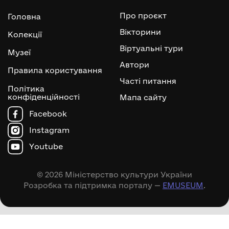
Про проєкт
Головна
Вікторини
Колекції
Віртуальні тури
Музеї
Автори
Правила користування
Часті питання
Політика
конфіденційності
Мапа сайту
Facebook
Instagram
Youtube
© 2026 Міністерство культури України
Розробка та підтримка порталу —
EMUSEUM
.