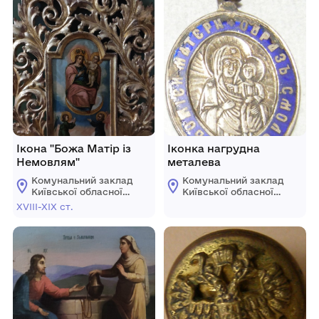
Ікона "Божа Матір із
Іконка нагрудна
Немовлям"
металева
Комунальний заклад
Комунальний заклад
Київської обласної
Київської обласної
ради
ради
ХVІІІ-ХІХ ст.
"Білоцерківський
"Білоцерківський
краєзнавчий музей"
краєзнавчий музей"