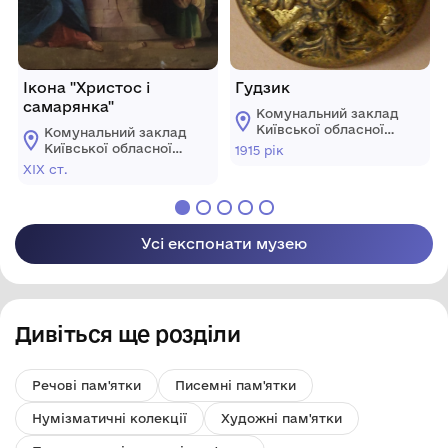
Ікона "Христос і
Гудзик
самарянка"
Комунальний заклад
Київської обласної
Комунальний заклад
ради
Київської обласної
1915 рік
"Білоцерківський
ради
ХІХ ст.
краєзнавчий музей"
"Білоцерківський
краєзнавчий музей"
Усі експонати музею
Дивіться ще розділи
Речові пам'ятки
Писемні пам'ятки
Нумізматичні колекції
Художні пам'ятки