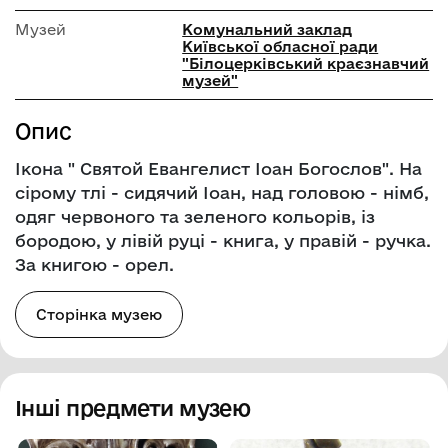
Музей
Комунальний заклад
Київської обласної ради
"Білоцерківський краєзнавчий
музей"
Опис
Ікона " Святой Евангелист Іоан Богослов". На
сірому тлі - сидячий Іоан, над головою - німб,
одяг червоного та зеленого кольорів, із
бородою, у лівій руці - книга, у правій - ручка.
За книгою - орел.
Сторінка музею
Інші предмети музею