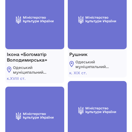
Ікона «Богоматір
Рушник
Володимирська»
Одеський
муніципальний
Одеський
музей особистих
муніципальний
к. ХІХ ст.
колекцій імені О.В.
музей особистих
к.ХVIII ст.
Блещунова
колекцій імені О.В.
Блещунова