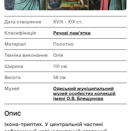
Дата створення
XVIII - ХІХ ст.
Класифікація
Речові пам'ятки
Матеріал
Полотно
Техніка виконання
Олія
Ширина
110 см
Висота
58 см
Музей
Одеський муніципальний
музей особистих колекцій
імені О.В. Блещунова
Опис
Ікона-триптих. У центральній частині