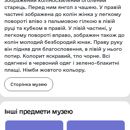
зображений коліносхилений оголений
старець. Перед ним янгол з чашею. У правій
частині зображена до колін жінка у легкому
повороті вліво з пальмовою гілкою в лівій
руці та кубком в правій. У лівій частині, у
легкому повороті вправо, зображен також до
колін молодий безбородий юнак. Праву руку
він підняв для благословення, в лівій у нього
потир. Колорит яскравий, тло чорне. Всі
одягнені в червоний одяг і зелено-блакитні
плащі. Німби жовтого кольору.
Сторінка музею
Інші предмети музею