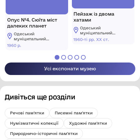
Пейзаж із двома
Опус №4. Сюїта міст
хатами
далеких планет
Одеський
муніципальний
Одеський
музей особистих
муніципальний
1960-ті рр. ХХ ст.
колекцій імені О.В.
музей особистих
1960 р.
Блещунова
колекцій імені О.В.
Блещунова
Усі експонати музею
Дивіться ще розділи
Речові пам'ятки
Писемні пам'ятки
Нумізматичні колекції
Художні пам'ятки
Природничо-історичні пам'ятки