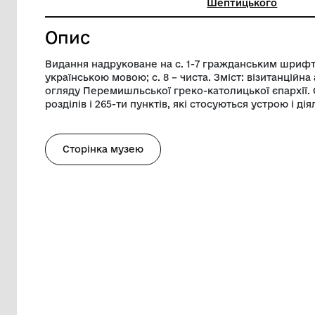
Ширина
25 см
Музей
Націонал
Шептиць
Опис
Видання надруковане на с. 1-7 гражда
українською мовою; с. 8 – чиста. Зміст:
огляду Перемишльської греко-католицько
розділів і 265-ти пунктів, які стосуються
Сторінка музею