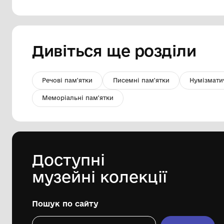
Начерк до композиції «Свята
Родина»
Національний музей у Львові імені
Андрея Шептицького