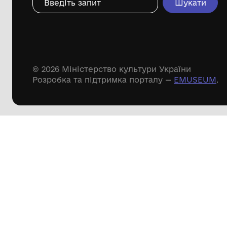
Дивіться ще розді
Речові пам'ятки
Писемні пам'ятки
Меморіальні пам'ятки
Доступні
музейні колекції