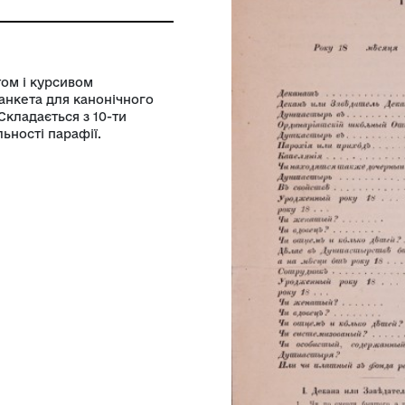
ьний музей у Львові імені Андрея
кого
нським шрифтом і курсивом
 візитанційна анкета для канонічного
ї єпархії. Складається з 10-ти
 устрою і діяльності парафії.