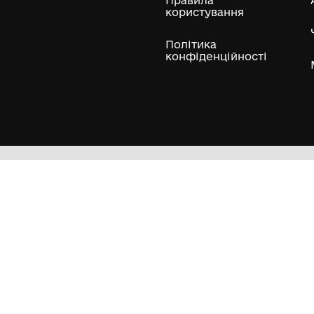
ли
Нумізматичні колекції
Художні пам'ятки
Гол
Кол