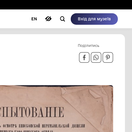
ому режимі
ри
Автори
Блог
EN
ЕСКО-