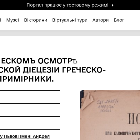
Портал працює у тестов
дені / Зниклі
Музеї
Вікторини
Віртуальні ту
АНОНИЧЕСКОМЪ ОСМОТРѢ
ЫШЛЬСКОЙ ДІЕЦЕЗІИ ГРЕЧ
ДА. 2 ПРИМІРНИКИ.