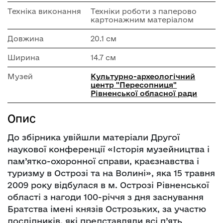
Техніка виконання
Техніки роботи з паперово
картонажним матеріалом
Довжина
20.1 см
Ширина
14.7 см
Музей
Культурно-археологічний
центр "Пересопниця"
Рівненської обласної ради
Опис
До збірника увійшли матеріали Другої
наукової конференції «Історія музейництва і
пам’ятко-охоронної справи, краєзнавства і
туризму в Острозі та на Волині», яка 15 травня
2009 року відбулася в м. Острозі Рівненської
області з нагоди 100-річчя з дня заснування
Братства імені князів Острозьких, за участю
дослідників, які представляли всі п’ять