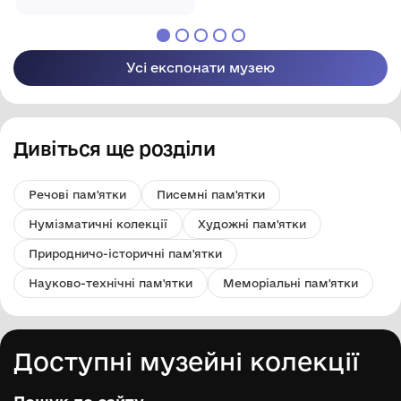
ради
Рівненської обласної
ради
Усі експонати музею
Дивіться ще розділи
Речові пам'ятки
Писемні пам'ятки
Нумізматичні колекції
Художні пам'ятки
Природничо-історичні пам'ятки
Науково-технічні пам'ятки
Меморіальні пам'ятки
Доступні музейні колекції