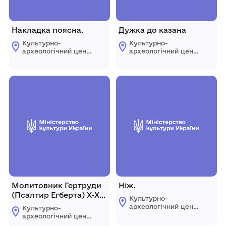
Накладка поясна.
Дужка до казана
Культурно-
Культурно-
археологічний центр
археологічний центр
"Пересопниця"
"Пересопниця"
Рівненської обласної
Рівненської обласної
ради
ради
Молитовник Гертруди
Ніж.
(Псалтир Егберта) Х-ХІ
Культурно-
ст.: Видання
археологічний центр
Культурно-
факсимільного типу:
"Пересопниця"
археологічний центр
Рівненської обласної
Дослідження
"Пересопниця"