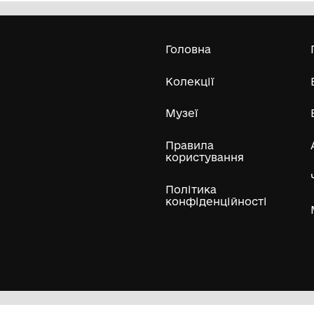
історико-краєзнавчий музей ім.
Д.М.Гармаша
Усі експонати м
ли
Нумізматичні колекції
Художні пам'ятки