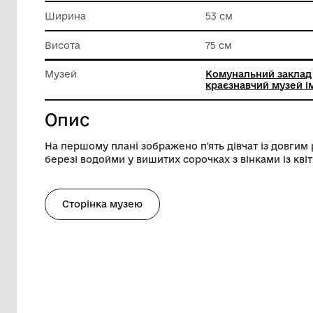
Техніка виконання
Акварел
Довжина
75 см
Ширина
53 см
Висота
75 см
Музей
Комунал
краєзнав
Опис
На першому плані зображено п'ять дівч
березі водойми у вишитих сорочках з він