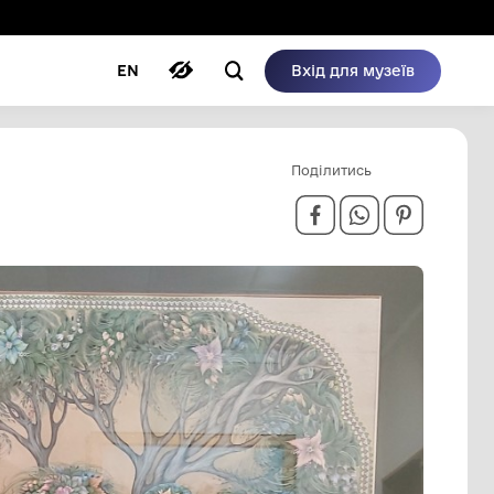
ому режимі
ри
Автори
Блог
EN