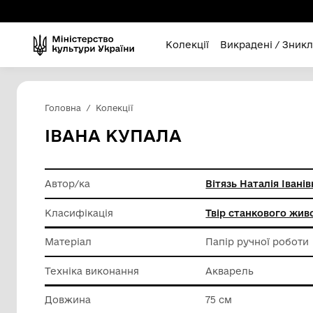
Колекції
Викра
Головна
Колекції
ІВАНА КУПАЛА
Автор/ка
Вітязь Н
Класифікація
Твір ст
Матеріал
Папір ру