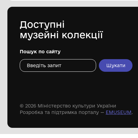
історико-краєзнавчий музей ім.
Д.М.Гармаша
Дивіться ще розді
Речові пам'ятки
Писемні пам'ятки
Меморіальні пам'ятки