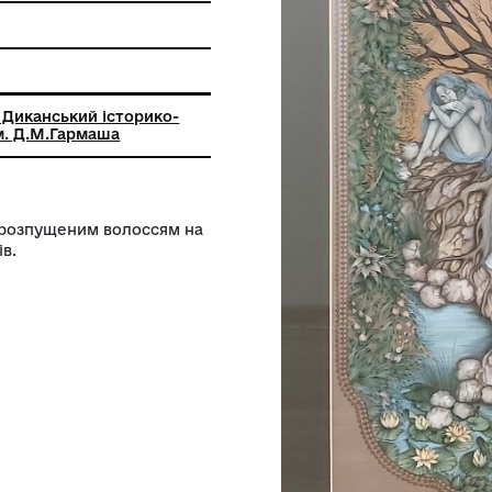
ь
ьний заклад Диканський історико-
чий музей ім. Д.М.Гармаша
ат із довгим розпущеним волоссям на
ками із квітів.