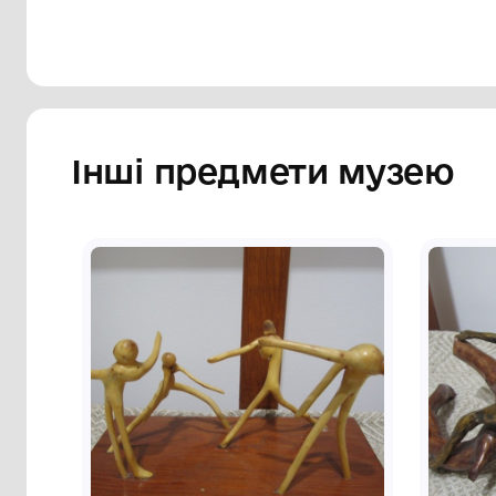
Сторінка музею
Інші предмети му