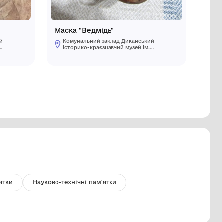
ги магазинні
Маска "В
Комунальний заклад Диканський
Комуналь