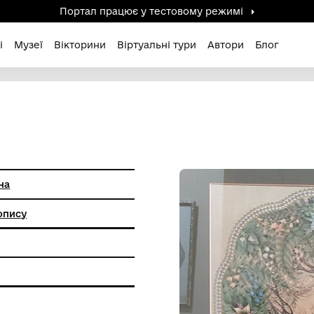
Портал працює у тестов
дені / Зниклі
Музеї
Вікторини
Віртуальні ту
аталія Іванівна
анкового живопису
чної роботи